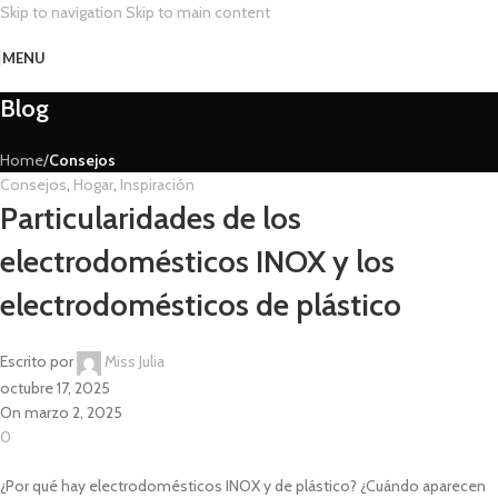
Skip to navigation
Skip to main content
MENU
Blog
Home
/
Consejos
Consejos
,
Hogar
,
Inspiración
Particularidades de los
electrodomésticos INOX y los
electrodomésticos de plástico
Escrito por
Miss Julia
octubre 17, 2025
On marzo 2, 2025
0
¿Por qué hay electrodomésticos INOX y de plástico? ¿Cuándo aparecen