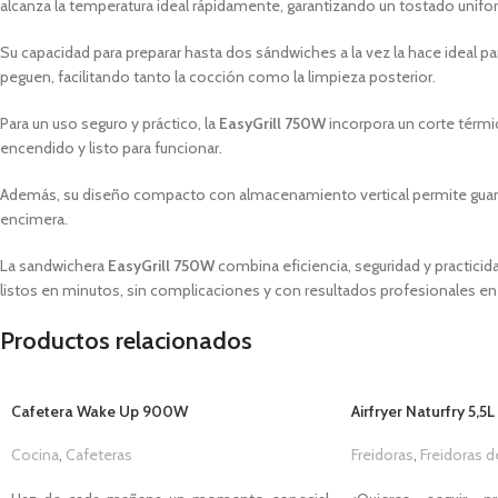
alcanza la temperatura ideal rápidamente, garantizando un tostado unifo
Su capacidad para preparar hasta dos sándwiches a la vez la hace ideal 
peguen, facilitando tanto la cocción como la limpieza posterior.
Para un uso seguro y práctico, la
EasyGrill 750W
incorpora un corte térmic
encendido y listo para funcionar.
Además, su diseño compacto con almacenamiento vertical permite guardarl
encimera.
La sandwichera
EasyGrill 750W
combina eficiencia, seguridad y practici
listos en minutos, sin complicaciones y con resultados profesionales en
Productos relacionados
Cafetera Wake Up 900W
Airfryer Naturfry 5,5
Cocina
,
Cafeteras
Freidoras
,
Freidoras d
1,00
€
1,00
€