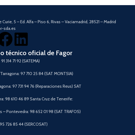
Regulador de temper
12 programas preinsta
Interior con recubrim
e Curie, 5 – Ed. Alfa – Piso 6, Rivas – Vaciamadrid, 28521 – Madrid
Pantalla táctil digital.
r-sda.es
Asa
CoolTouch.
Temporizador hasta 
Piezas desmontables y
Cestillo con botón de
io técnico oficial de Fagor
Descargar Manual
 91 314 71 92 (SATEMA)
arragona: 97 710 25 84 (SAT MONTSIA)
agona: 97 731 94 76 (Reparaciones Reus) SAT
a: 98 610 46 89 Santa Cruz de Tenerife:
 – Pontevedra: 98 652 01 98 (SAT TRAFOS)
 95 726 85 44 (SERCOSAT)