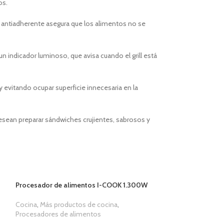
os.
o antiadherente asegura que los alimentos no se
n indicador luminoso, que avisa cuando el grill está
evitando ocupar superficie innecesaria en la
esean preparar sándwiches crujientes, sabrosos y
Procesador de alimentos I-COOK 1.300W
Cocina
,
Más productos de cocina
,
Procesadores de alimentos
1,00
€