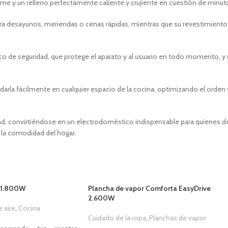
rme y un relleno perfectamente caliente y crujiente en cuestión de minut
para desayunos, meriendas o cenas rápidas, mientras que su revestimient
o de seguridad, que protege el aparato y al usuario en todo momento, y u
a fácilmente en cualquier espacio de la cocina, optimizando el orden y 
dad, convirtiéndose en un electrodoméstico indispensable para quienes d
 la comodidad del hogar.
L 1.800W
Plancha de vapor Comforta EasyDrive
2.600W
e aire
,
Cocina
Cuidado de la ropa
,
Planchas de vapor
1,00
€