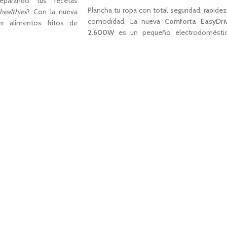
reparando tus recetas
Plancha tu ropa con total seguridad, rapidez
healthies
? Con la nueva
comodidad. La nueva
Comforta EasyDri
r alimentos fritos de
2.600W
es un pequeño electrodomésti
 posible. Gracias a su
ideal para el planchado. Una combinaci
ción la airfryer funciona
perfecta entre calidad y funcionalida
motor de
1.800W
acciona
Diseñada pensando en ti, la
Comfor
 circular el aire caliente
EasyDrive 2.600W
permite hace
or toda la freidora. Con
movimientos mucho más ligeros y cómodo
dita de aceite podrás
Tiene la potencia suficiente para 
s resultados que con una
planchado rápido y cómodo.
. Además, por esto mismo
tifuncional donde podrás
CARACTERÍSTICAS
rnear o dorar alimentos.
Potencia de
2.600W.
 de una forma más ligera,
Plancha inalámbrica. Sistema
Easy-Drive.
cocinar cada día!
Capacidad de
240ml.
Golpe de vapor de 100 gr/min.
Vapor continuo de 25 gr/min.
Vapor vertical.
Suela de cerámica y punto de precisión.
cción.
Sistema de bloqueo de la plancha.
olores.