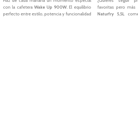
Haz de cada mañana un momento especial
¿Quieres seguir p
con la cafetera
Wake Up 900W.
El equilibrio
favoritas pero más
perfecto entre estilo, potencia y funcionalidad
Naturfry
5,5L
come
para disfrutar de un café recién hecho siempre
forma sana ahora es
que lo desees.
tecnología de convec
como un horno. Su 
CARACTERÍSTICAS
un ventilador que hace
Potencia de
900W
.
de forma uniforme p
Capacidad de 1,5L (12 tazas).
apenas una cuchara
Apagado automático después de 40 min.
conseguir los mismo
Jarra de cristal.
freidora tradicional
Cafetera programable
es una freidora mul
Iluminación LED.
tanto freír como ho
Descargar Manual
¡Empieza a disfrutar
rápida y deliciosa de 
CARACTERÍSTICAS:
Potencia de
1.800W.
Capacidad de
5,5L.
Tecnología de conve
Filtro de carbón anti-