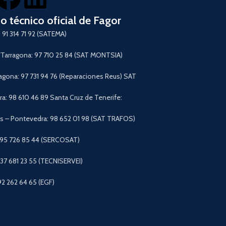
io técnico oficial de Fagor
 91 314 71 92 (SATEMA)
arragona: 97 710 25 84 (SAT MONTSIA)
agona: 97 731 94 76 (Reparaciones Reus) SAT
a: 98 610 46 89 Santa Cruz de Tenerife:
 – Pontevedra: 98 652 01 98 (SAT TRAFOS)
 95 726 85 44 (SERCOSAT)
+37 681 23 55 (TECNISERVEI)
92 262 64 65 (EGF)