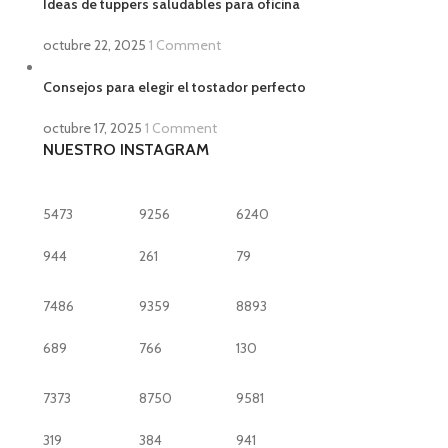
Ideas de tuppers saludables para oficina
octubre 22, 2025
1 Comment
Consejos para elegir el tostador perfecto
octubre 17, 2025
1 Comment
NUESTRO INSTAGRAM
5473
9256
6240
944
261
79
7486
9359
8893
689
766
130
7373
8750
9581
319
384
941