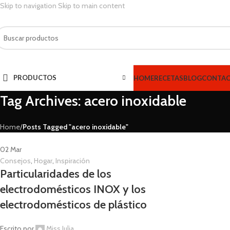
Skip to navigation
Skip to main content
PRODUCTOS
HOME
RECETAS
BLOG
CONTA
Tag Archives: acero inoxidable
Home
/
Posts Tagged "acero inoxidable"
02
Mar
Consejos
,
Hogar
,
Inspiración
Particularidades de los
electrodomésticos INOX y los
electrodomésticos de plástico
Escrito por
Miss Julia