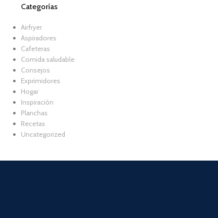
Categorías
Airfryer
Aspiradores
Cafeteras
Comida saludable
Consejos
Exprimidores
Hogar
Inspiración
Planchas
Recetas
Uncategorized