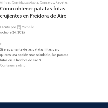
Airfryer
,
Comida saludable
,
Consejos
,
Recetas
Cómo obtener patatas fritas
crujientes en Freidora de Aire
Escrito por
Michelle
octubre 24, 2025
0
Si eres amante de las patatas fritas pero
quieres una opción más saludable, ¡las patatas
fritas en la freidora de aire N...
Continue reading
1