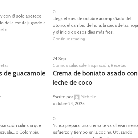
0
o y con él solo apetece
Llega el mes de octubre acompañado del
do de la estufa jugando a
otoño, el cambio de hora, la caída de las hoj
líc...
y el inicio de esos días más fres...
Continue reading
24
Sep
etas
Comida saludable
,
Inspiración
,
Recetas
as de guacamole
Crema de boniato asado con
leche de coco
e
Escrito por
Michelle
octubre 24, 2025
0
paración culinaria que
Nunca preparar una crema te va a llevar men
ezuela... o Colombia,
esfuerzo y tiempo en la cocina. Utilizando