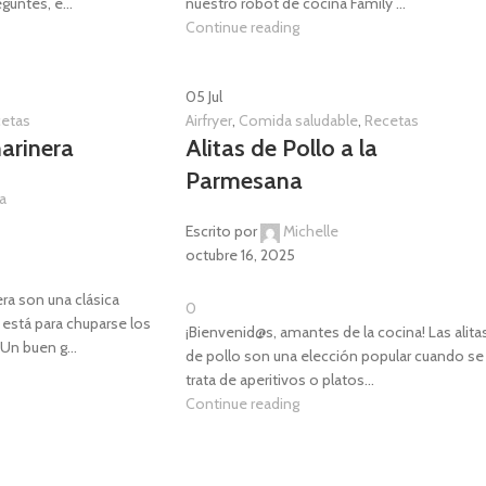
guntes, e...
nuestro robot de cocina Family ...
Continue reading
05
Jul
etas
Airfryer
,
Comida saludable
,
Recetas
arinera
Alitas de Pollo a la
Parmesana
ia
Escrito por
Michelle
octubre 16, 2025
era son una clásica
0
 está para chuparse los
¡Bienvenid@s, amantes de la cocina! Las alita
 Un buen g...
de pollo son una elección popular cuando se
trata de aperitivos o platos...
Continue reading