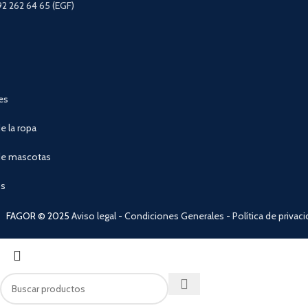
92 262 64 65 (EGF)
es
e la ropa
de mascotas
os
FAGOR © 2025
Aviso legal
-
Condiciones Generales
-
Política de privac