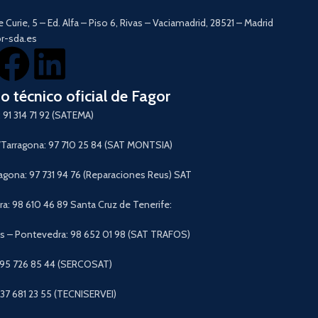
e Curie, 5 – Ed. Alfa – Piso 6, Rivas – Vaciamadrid, 28521 – Madrid
r-sda.es
io técnico oficial de Fagor
 91 314 71 92 (SATEMA)
arragona: 97 710 25 84 (SAT MONTSIA)
agona: 97 731 94 76 (Reparaciones Reus) SAT
a: 98 610 46 89 Santa Cruz de Tenerife:
 – Pontevedra: 98 652 01 98 (SAT TRAFOS)
 95 726 85 44 (SERCOSAT)
+37 681 23 55 (TECNISERVEI)