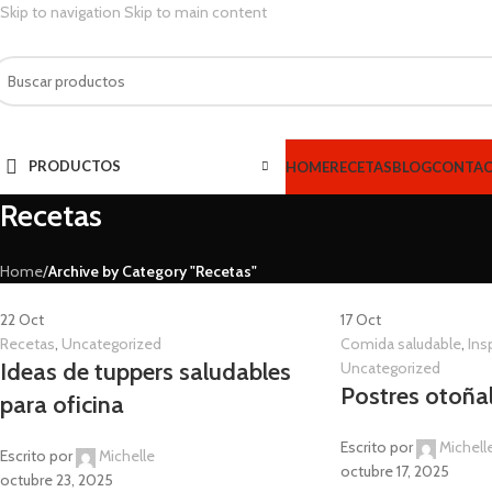
Skip to navigation
Skip to main content
PRODUCTOS
HOME
RECETAS
BLOG
CONTA
Recetas
Home
/
Archive by Category "Recetas"
22
Oct
17
Oct
Recetas
,
Uncategorized
Comida saludable
,
Ins
Ideas de tuppers saludables
Uncategorized
Postres otoña
para oficina
Escrito por
Michell
Escrito por
Michelle
octubre 17, 2025
octubre 23, 2025