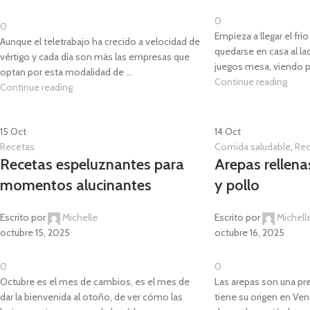
0
0
Empieza a llegar el frí
Aunque el teletrabajo ha crecido a velocidad de
quedarse en casa al la
vértigo y cada día son más las empresas que
juegos mesa, viendo pe
optan por esta modalidad de ...
Continue reading
Continue reading
15
Oct
14
Oct
Recetas
Comida saludable
,
Rec
Recetas espeluznantes para
Arepas rellen
momentos alucinantes
y pollo
Escrito por
Michelle
Escrito por
Michell
octubre 15, 2025
octubre 16, 2025
0
0
Octubre es el mes de cambios, es el mes de
Las arepas son una pre
dar la bienvenida al otoño, de ver cómo las
tiene su origen en Ven