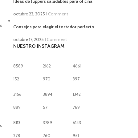
Ideas de tuppers saludables para oficina
octubre 22, 2025
1 Comment
as
Consejos para elegir el tostador perfecto
octubre 17, 2025
1 Comment
NUESTRO INSTAGRAM
8589
2162
4661
152
970
397
3156
3894
1342
889
57
769
8113
3789
6143
os
278
760
951