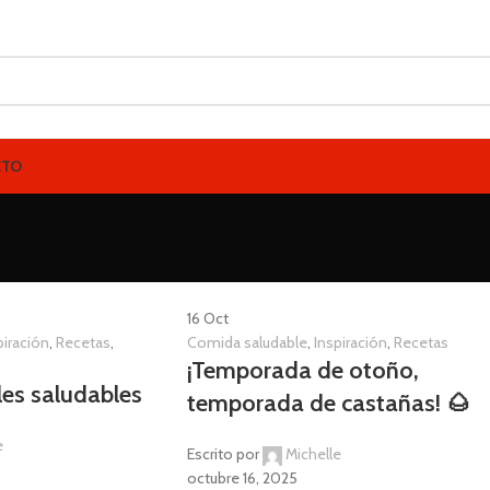
CTO
16
Oct
piración
,
Recetas
,
Comida saludable
,
Inspiración
,
Recetas
¡Temporada de otoño,
les saludables
temporada de castañas! 🌰
e
Escrito por
Michelle
octubre 16, 2025