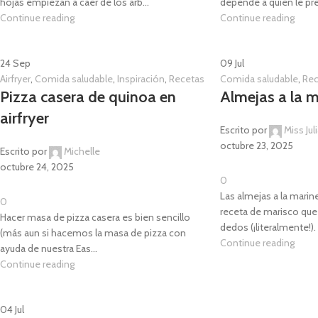
hojas empiezan a caer de los árb...
depende a quién le pre
Continue reading
Continue reading
24
Sep
09
Jul
Airfryer
,
Comida saludable
,
Inspiración
,
Recetas
Comida saludable
,
Rec
Pizza casera de quinoa en
Almejas a la m
airfryer
Escrito por
Miss Jul
octubre 23, 2025
Escrito por
Michelle
octubre 24, 2025
0
Las almejas a la marin
0
receta de marisco que
Hacer masa de pizza casera es bien sencillo
dedos (¡literalmente!).
(más aun si hacemos la masa de pizza con
Continue reading
ayuda de nuestra Eas...
Continue reading
04
Jul