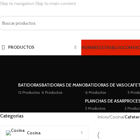
Skip to navigation
Skip to main content
PRODUCTOS
HOME
RECETAS
BLOG
CONTA
BATIDORAS
BATIDORAS DE MANO
BATIDORAS DE VASO
CAFE
12 Productos
6 Productos
6 Productos
5 Prod
PLANCHAS DE ASAR
PROCE
5 Productos
2 Produc
Categorías
Inicio
/
Cocina
/
Cafeter
Cocina