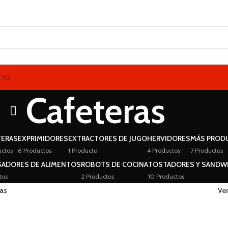
CTO
Cafeteras
TERAS
EXPRIMIDORES
EXTRACTORES DE JUGO
HERVIDORES
MÁS PROD
uctos
6 Productos
1 Producto
4 Productos
7 Productos
SADORES DE ALIMENTOS
ROBOTS DE COCINA
TOSTADORES Y SANDW
tos
2 Productos
10 Productos
as
Ve