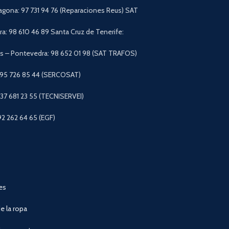
agona: 97 731 94 76 (Reparaciones Reus) SAT
a: 98 610 46 89 Santa Cruz de Tenerife:
 – Pontevedra: 98 652 01 98 (SAT TRAFOS)
 95 726 85 44 (SERCOSAT)
+37 681 23 55 (TECNISERVEI)
92 262 64 65 (EGF)
es
e la ropa