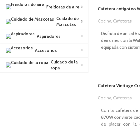
Freidoras de aire
Cafetera antigoteo
Cuidado de
Cocina
,
Cafeteras
Mascotas
2
Disfruta de un café r
Aspiradores
derrames con la
Wa
equipada con sistema
Accesorios
reutilizable para un
práctica. La cafeter
Cuidado de la
ropa
comiences el día co
CARACTERÍSTICAS
Cafetera Vinttage 
Potencia de
700W.
Capacidad de
0,6L
(
Cocina
,
Cafeteras
Jarra de cristal apta p
1
Filtro de Nailon ultra
Con la cafetera d
Piezas extraíbles para
870W
convierte ca
Apagado automático
de placer con la 
uso.
diseño, potencia y 
Función antigoteo.
avanzada asegura 