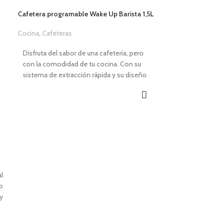
Cafetera programable Wake Up Barista 1,5L
Cocina
,
Cafeteras
1,00
€
Disfruta del sabor de una cafetería, pero
con la comodidad de tu cocina. Con su
sistema de extracción rápida y su diseño
práctico, esta cafetera prepara cafés
intensos, cremosos y llenos de aroma.
Ideal para familias que aman compartir un
buen momento. Convierte tus mañanas en
un ritual de sabor y comodidad con esta
cafetera, que es la herramienta perfecta
para disfrutar de café recién hecho siempre
que lo desees, con intensidad y aroma
perfectos.
l
io
CARACTERÍSTICAS
y
Presión de
20 Bares.
é
Manómetro de presión incorporado
.