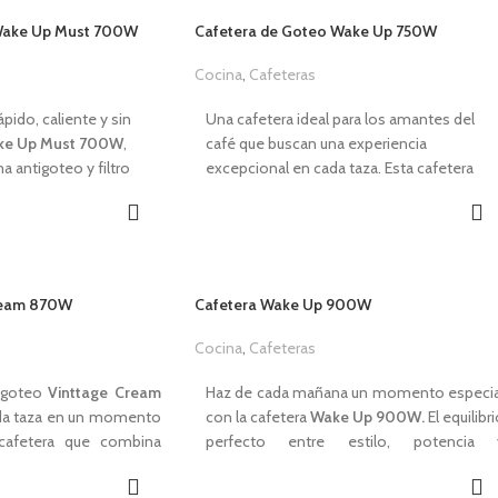
 Wake Up Must 700W
Cafetera de Goteo Wake Up 750W
Cocina
,
Cafeteras
9,99
€
1,00
€
ápido, caliente y sin
Una cafetera ideal para los amantes del
ke Up Must 700W
,
café que buscan una experiencia
 antigoteo y filtro
excepcional en cada taza. Esta cafetera
a preparación cómoda y
combina estilo y funcionalidad a la
a que hará que
perfección. Con un diseño elegante y
n energía y ganas.
moderno, se convertirá en el
complemento perfecto para tu cocina. La
cafetera
Wake Up
750W
te brinda la
Cream 870W
Cafetera Wake Up 900W
posibilidad de preparar el café perfecto de
4-6 tazas).
manera rápida y sencilla, para que
Cocina
,
Cafeteras
ara lavavajillas.
comiences cada día con energía y buen
,00
€
1,00
€
 resistente.
sabor.
e goteo
Vinttage Cream
Haz de cada mañana un momento especia
 facilitar limpieza.
da taza en un momento
con la cafetera
Wake Up 900W.
El equilibr
CARACTERÍSTICAS
 tras 40 minutos sin
cafetera que combina
perfecto entre estilo, potencia 
Potencia de
750W.
precisión. Su tecnología
funcionalidad para disfrutar de un caf
Capacidad de
1.25L
(10-12 tazas).
una extracción óptima
recién hecho siempre que lo desees.