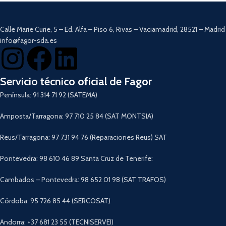
Pantalla LED con indicador de
velocidad y nivel de batería.
Filtro HEPA.
Calle Marie Curie, 5 – Ed. Alfa – Piso 6, Rivas – Vaciamadrid, 28521 – Madrid
Autonomía hasta 45 minutos.
info@fagor-sda.es
Eternal Battery.
3 velocidades ajustables.
5 accesorios.
All in One.
Servicio técnico oficial de Fagor
Descargar Manual
Península: 91 314 71 92 (SATEMA)
Amposta/Tarragona: 97 710 25 84 (SAT MONTSIA)
Reus/Tarragona: 97 731 94 76 (Reparaciones Reus) SAT
Pontevedra: 98 610 46 89 Santa Cruz de Tenerife:
Cambados – Pontevedra: 98 652 01 98 (SAT TRAFOS)
Córdoba: 95 726 85 44 (SERCOSAT)
Andorra: +37 681 23 55 (TECNISERVEI)