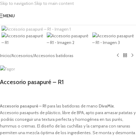
Skip to navigation
Skip to main content
MENU
Click para expandir
Inicio
/
Accesorios
/
Accesorios batidoras
Accesorio pasapuré – R1
1,00
€
Accesorio pasapuré – R1
para las
b
atidoras de mano
DivaMix
.
Accesorio
pasapurés
de plástico, libre de BPA
,
apto para
amasar patatas y
podrás conseguir una textura perfecta y homogénea en tus purés,
hummus o cremas. El diseño de las cuchillas y la campana con ranuras
permiten una mezcla óptima de los ingredientes. Se monta y desmonta