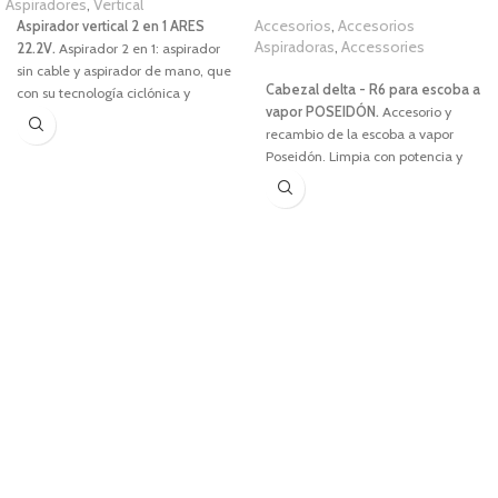
Aspiradores
,
Vertical
Accesorios
,
Accesorios
Aspirador vertical 2 en 1 ARES
Aspiradoras
,
Accessories
22.2V.
Aspirador 2 en 1: aspirador
1,00
€
sin cable y aspirador de mano, que
Cabezal delta - R6 para escoba a
con su tecnología ciclónica y
vapor
POSEIDÓN.
Accesorio y
múltiples accesorios te permitirá
recambio de la escoba a vapor
hacer una limpieza de suelo a
Poseidón. L
impia con potencia y
techo de forma cómoda y práctica.
precisión gracias a su diseño
A este aspirado revolucionario no
triangular que llega a esquinas y
habrá suciedad que se le resista.
rincones difíciles. Elimina suciedad
CARACTERÍSTICAS
y bacterias sin químicos, dejando
tus pisos impecables y protegidos.
Potencia de
22.2V.
Digital Pro.
Aspiración ciclónica.
Lithium
Technonlogy.
Capacidad del depósito de
600ml
.
Aspirador sin cable 2 en 1. Sistema
EasyClick.
Cabezal rotativo de 180º.
Tiempo de carga hasta 5 horas
.
Mango ergonómico y cepillo
motorizado.