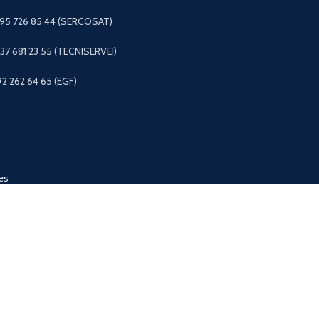
 95 726 85 44 (SERCOSAT)
+37 681 23 55 (TECNISERVEI)
92 262 64 65 (EGF)
es
e la ropa
de mascotas
os
FAGOR © 2025
Aviso legal
-
Condiciones Generales
-
Política de privac