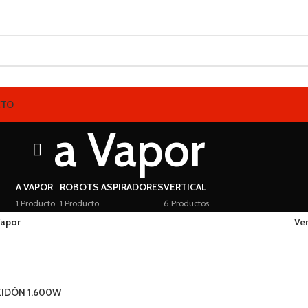
CTO
a Vapor
A VAPOR
ROBOTS ASPIRADORES
VERTICAL
1 Producto
1 Producto
6 Productos
Vapor
Ve
EIDÓN 1.600W