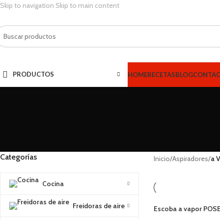
Skip to navigation
Skip to main content
PRODUCTOS
HOME
RECETAS
BLOG
CONTA
Categorías
Inicio
/
Aspiradores
/
a 
Cocina
Freidoras de aire
Escoba a vapor POS