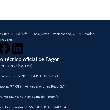
Filtro HEPA.
Cable de 5 metros.
Autonomía ilimitada
13 accesorios.
All in
Cabezal delta girato
Poder anti-gérmene
Todo tipo de superfi
e Curie, 5 – Ed. Alfa – Piso 6, Rivas – Vaciamadrid, 28521 – Madrid
moquetas, parrillas,
r-sda.es
muebles.
Descargar Manual
io técnico oficial de Fagor
 91 314 71 92 (SATEMA)
arragona: 97 710 25 84 (SAT MONTSIA)
agona: 97 731 94 76 (Reparaciones Reus) SAT
a: 98 610 46 89 Santa Cruz de Tenerife:
 – Pontevedra: 98 652 01 98 (SAT TRAFOS)