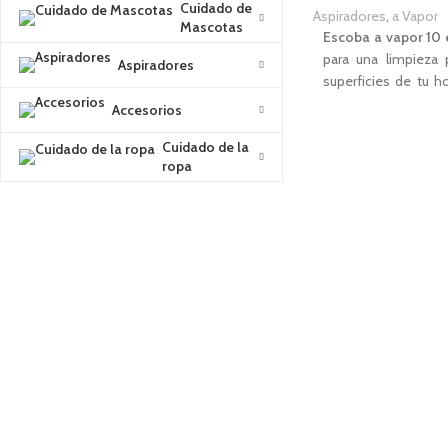
Cuidado de
Aspiradores
,
a Vapor
Mascotas
Escoba a vapor 10
para una limpieza 
Aspiradores
superficies de tu h
accesorios podrás 
Accesorios
hasta el horno o una
Cuidado de la
suciedad sin neces
ropa
sin dañar el medio 
cómodo gesto s
limpiador a vapor
para asear cualquier
sistema
EasyClick
. 
versatilidad son l
para mantener intact
de manera natural.
CARACTERÍSTICAS
Potencia
1.600W.
Aspirador a vapor 10
Calentamiento en 1