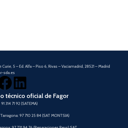
e Curie, 5 – Ed. Alfa – Piso 6, Rivas – Vaciamadrid, 28521 – Madrid
r-sda.es
io técnico oficial de Fagor
 91 314 71 92 (SATEMA)
arragona: 97 710 25 84 (SAT MONTSIA)
agona: 97 731 94 76 (Reparaciones Reus) SAT