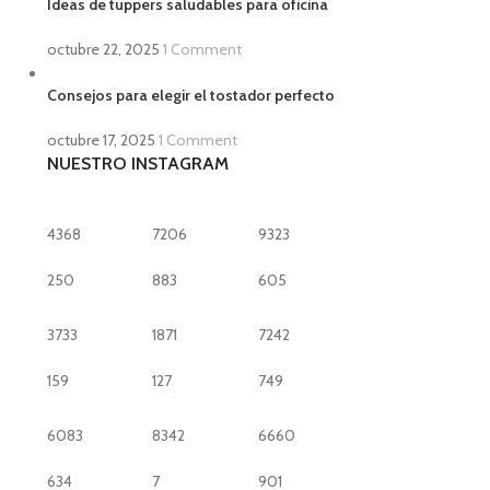
Ideas de tuppers saludables para oficina
octubre 22, 2025
1 Comment
Consejos para elegir el tostador perfecto
octubre 17, 2025
1 Comment
NUESTRO INSTAGRAM
4368
7206
9323
250
883
605
3733
1871
7242
159
127
749
6083
8342
6660
634
7
901