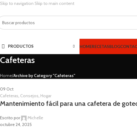
Skip to navigation
Skip to main content
PRODUCTOS
HOME
RECETAS
BLOG
CONTA
Cafeteras
Home
/
Archive by Category "Cafeteras"
09
Oct
Cafeteras
,
Consejos
,
Hogar
Mantenimiento fácil para una cafetera de gote
Escrito por
Michelle
octubre 24, 2025