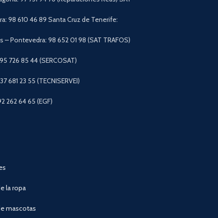
a: 98 610 46 89 Santa Cruz de Tenerife:
 – Pontevedra: 98 652 01 98 (SAT TRAFOS)
 95 726 85 44 (SERCOSAT)
+37 681 23 55 (TECNISERVEI)
92 262 64 65 (EGF)
es
e la ropa
de mascotas