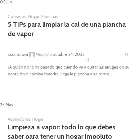
05
Jun
Consejos
,
Hogar
,
Planchas
5 TIPs para limpiar la cal de una plancha
de vapor
Escrito por
Miss Julia
octubre 24, 2025
0
¿A quién no le ha pasado que cuando va a quitar las arrugas de su
pantalón o camisa favorita, llega la plancha y se romp...
CONTINUE READING
25
May
Aspiradores
,
Hogar
Limpieza a vapor: todo lo que debes
saber para tener un hogar impoluto