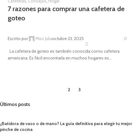
Cafeteras
,
Consejos
,
Hogar
7 razones para comprar una cafetera de
goteo
Escrito por
Miss Julia
octubre 23, 2025
0
La cafetera de goteo es también conocida como cafetera
americana. Es fácil encontrarla en muchos hogares es...
CONTINUE READING
1
2
3
Últimos posts
¿Batidora de vaso o de mano? La guía definitiva para elegir tu mejor
pinche de cocina