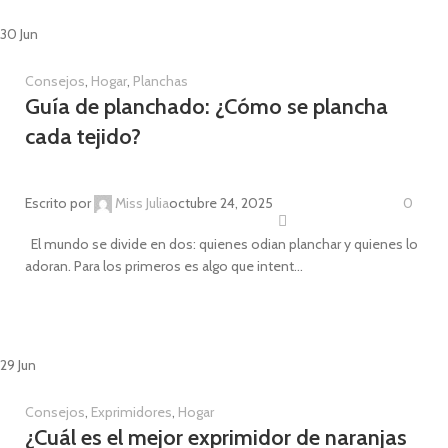
30
Jun
Consejos
,
Hogar
,
Planchas
Guía de planchado: ¿Cómo se plancha
cada tejido?
Escrito por
Miss Julia
octubre 24, 2025
0
El mundo se divide en dos: quienes odian planchar y quienes lo
adoran. Para los primeros es algo que intent...
CONTINUE READING
29
Jun
Consejos
,
Exprimidores
,
Hogar
¿Cuál es el mejor exprimidor de naranjas