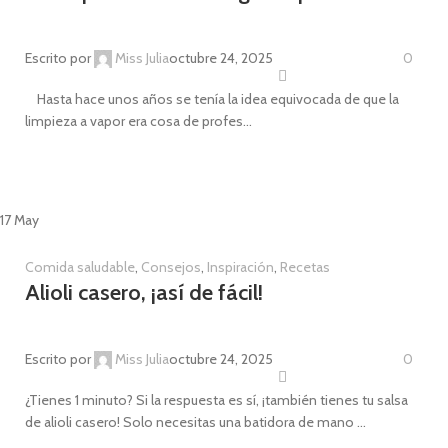
Escrito por
Miss Julia
octubre 24, 2025
0
Hasta hace unos años se tenía la idea equivocada de que la
limpieza a vapor era cosa de profes...
CONTINUE READING
17
May
Comida saludable
,
Consejos
,
Inspiración
,
Recetas
Alioli casero, ¡así de fácil!
Escrito por
Miss Julia
octubre 24, 2025
0
¿Tienes 1 minuto? Si la respuesta es sí, ¡también tienes tu salsa
de alioli casero! Solo necesitas una batidora de mano ...
CONTINUE READING