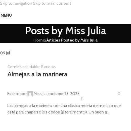
Skip to navigation
Skip to main content
MENU
Posts by
Miss Julia
Home
/
Articles Posted by Miss Julia
09
Jul
Comida saludable
,
Recetas
Almejas a la marinera
Escrito por
Miss Julia
octubre 23, 2025
0
Las almejas a la marinera son una clásica receta de marisco que
está para chuparse los dedos (¡literalmente!). Un buen g...
CONTINUE READING