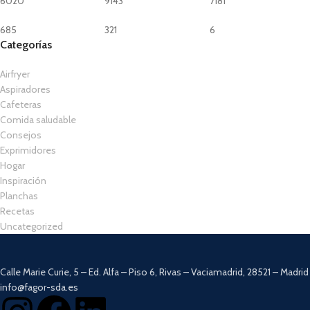
6020
9143
7181
685
321
6
Categorías
Airfryer
Aspiradores
Cafeteras
Comida saludable
Consejos
Exprimidores
Hogar
Inspiración
Planchas
Recetas
Uncategorized
Calle Marie Curie, 5 – Ed. Alfa – Piso 6, Rivas – Vaciamadrid, 28521 – Madrid
info@fagor-sda.es