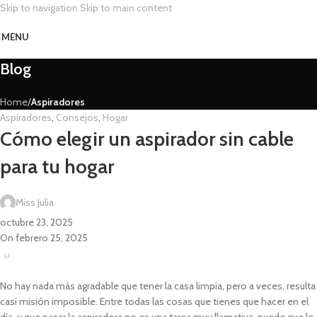
Skip to navigation
Skip to main content
MENU
Blog
Home
/
Aspiradores
Aspiradores
,
Consejos
,
Hogar
Cómo elegir un aspirador sin cable
para tu hogar
Miss Julia
octubre 23, 2025
On febrero 25, 2025
0
No hay nada más agradable que tener la casa limpia, pero a veces, resulta
casi misión imposible. Entre todas las cosas que tienes que hacer en el