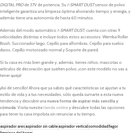
DIGITAL PRO
de 37V de potencia. Su
I-SMART DUST
sensor de polvo
inteligente garantiza una limpieza óptima ahorrando tiempo y energía, y
además tiene una autonomía de hasta 60 minutos.
Además del modo automático
I-SMART DUST
, cuenta con otras 9
velocidades distintas e incluye todos estos accesorios: Wemba Roller
Brush, Succionador largo, Cepillo para alfombras, Cepillo para suelos
duros, Cepillo motorizado normal y Soporte de pared.
Si tu casa es más bien grande y, además, tienes niños, mascotas o
artículos de decoración que suelten polvo, ¡con este modelo no vas a
tener queja!
¡Así de sencillo! Ahora que ya sabes qué características se ajustan a tu
estilo de vida y a tus necesidades, sólo queda sumarte a esta nueva
tendencia y descubrir una
nueva forma de aspirar más sencilla y
cómoda
. Visita nuestra
tienda online
y descubre todas las opciones
para tener tu casa impoluta sin renunciar a tu tiempo.
aspirador ares
aspirador sin cable
aspirador vertical
comodidad
fagor
limpieza del hogar