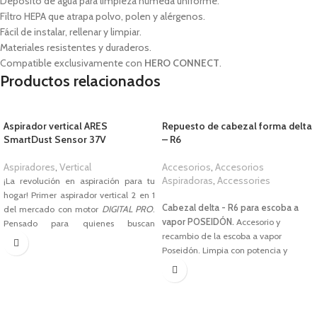
Depósito de agua para limpieza húmeda uniforme.
Filtro HEPA que atrapa polvo, polen y alérgenos.
Fácil de instalar, rellenar y limpiar.
Materiales resistentes y duraderos.
Compatible exclusivamente con
HERO CONNECT
.
Productos relacionados
Aspirador vertical ARES
Repuesto de cabezal forma delta
SmartDust Sensor 37V
– R6
Aspiradores
,
Vertical
Accesorios
,
Accesorios
Aspiradoras
,
Accessories
¡La revolución en aspiración para tu
1,00
€
hogar! Primer aspirador vertical 2 en 1
Cabezal delta - R6 para escoba a
del mercado con motor
DIGITAL PRO
.
vapor
POSEIDÓN.
Accesorio y
Pensado para quienes buscan
recambio de la escoba a vapor
practicidad y eficiencia, este modelo
Poseidón. L
impia con potencia y
integra la última tecnología en
precisión gracias a su diseño triangular
aspiración para garantizar resultados
que llega a esquinas y rincones
profesionales en cada rincón de tu
difíciles. Elimina suciedad y bacterias
hogar. Limpia cómodamente y ahorra
sin químicos, dejando tus pisos
tiempo con el nuevo aspirador vertical