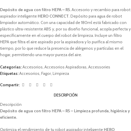
Depósito de agua con filtro HEPA – R5.
Accesorio y recambio para robot
aspirador inteligente
HERO CONNECT
. Depósito para
agua
de robot
limpiador automático. Con una capacidad de
18
0ml está fabricado con
plástico
ultra-resistente
ABS y, por su diseño funcional, acopla perfecta y
específicamente en el cuerpo del robot de limpieza
. Incluye un filtro
HEPA
que filtra el aire aspirado por la aspiradora y lo purifica al mismo
tiempo, por lo que reduce la presencia de alérgenos y partículas en el
hogar, permitiendo una mayor pureza del aire.
Categorías:
Accesorios
,
Accesorios Aspiradoras
,
Accessories
Etiquetas:
Accesorios
,
Fagor
,
Limpieza
Compartir:
DESCRIPCIÓN
Descripción
Depósito de agua con filtro HEPA – R5 – Limpieza profunda, higiénica y
eficiente.
Optimiza el rendimiento de tu robot aspirador inteligente
HERO