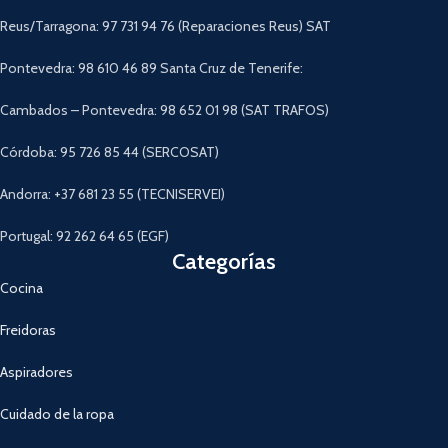
Descargar Manual
Reus/Tarragona: 97 731 94 76 (Reparaciones Reus) SAT
Pontevedra: 98 610 46 89 Santa Cruz de Tenerife:
Cambados – Pontevedra: 98 652 01 98 (SAT TRAFOS)
Córdoba: 95 726 85 44 (SERCOSAT)
Andorra: +37 681 23 55 (TECNISERVEI)
Portugal: 92 262 64 65 (EGF)
Categorías
Cocina
Freidoras
Aspiradores
Cuidado de la ropa