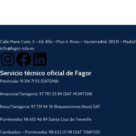
voz.
Sensores anti choque y anti caída.
8cm de altura.
Ultraslim.
Cepillo central
TurboGyro
y ruedas
AdvencedGiro.
Hasta 1 hora y 40 minutos de
autonomía.
Calle Marie Curie, 5 – Ed. Alfa – Piso 6, Rivas – Vaciamadrid, 28521 – Madrid
Doble filtro HEPA.
info@fagor-sda.es
Descargar Manual
Servicio técnico oficial de Fagor
Península: 91 314 71 92 (SATEMA)
Amposta/Tarragona: 97 710 25 84 (SAT MONTSIA)
Reus/Tarragona: 97 731 94 76 (Reparaciones Reus) SAT
Pontevedra: 98 610 46 89 Santa Cruz de Tenerife:
Cambados – Pontevedra: 98 652 01 98 (SAT TRAFOS)