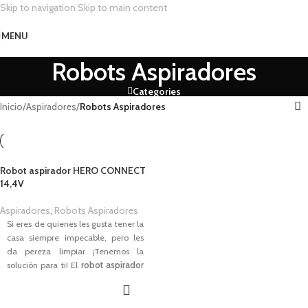
Skip to navigation
Skip to main content
MENU
Robots Aspiradores
Categories
Inicio
/
Aspiradores
/
Robots Aspiradores
Robot aspirador HERO CONNECT
14,4V
Aspiradores
,
Robots Aspiradores
Si eres de quienes les gusta tener la
casa siempre impecable, pero les
da pereza limpiar ¡Tenemos la
solución para ti! El
robot aspirador
HERO CONNECT
. Gracias a su
forma y su inteligencia, este
innovador robot aspirador trabaja