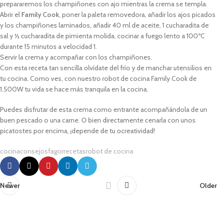
prepararemos los champiñones con ajo mientras la crema se templa.
Abrir el
Family Cook
, poner la paleta removedora, añadir los ajos picados
y los champiñones laminados, añadir 40 ml de aceite, 1 cucharadita de
sal y ½ cucharadita de pimienta molida, cocinar a fuego lento a 100ºC
durante 15 minutos a velocidad 1.
Servir la crema y acompañar con los champiñones.
Con esta receta tan sencilla olvídate del frío y de manchar utensilios en
tu cocina. Como ves, con nuestro robot de cocina Family Cook de
1.500W tu vida se hace más tranquila en la cocina.
Puedes disfrutar de esta crema como entrante acompañándola de un
buen pescado o una carne. O bien directamente cenarla con unos
picatostes por encima, ¡depende de tu ocreatividad!
cocina
consejos
fagor
recetas
robot de cocina
Newer
Older