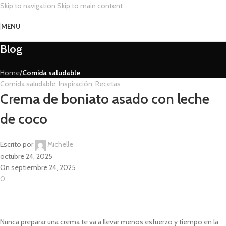
Skip to navigation
Skip to main content
MENU
Blog
Home
/
Comida saludable
Comida saludable
,
Inspiración
,
Recetas
Crema de boniato asado con leche
de coco
Escrito por
Michelle
octubre 24, 2025
On septiembre 24, 2025
0
Nunca preparar una crema te va a llevar menos esfuerzo y tiempo en la