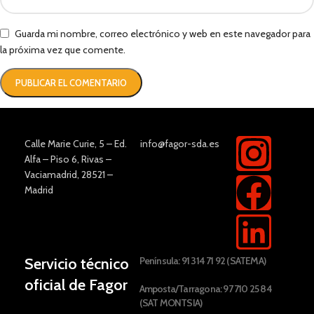
Guarda mi nombre, correo electrónico y web en este navegador para
la próxima vez que comente.
Calle Marie Curie, 5 – Ed.
info@fagor-sda.es
Alfa – Piso 6, Rivas –
Vaciamadrid, 28521 –
Madrid
Servicio técnico
Península: 91 314 71 92 (SATEMA)
oficial de Fagor
Amposta/Tarragona: 97 710 25 84
(SAT MONTSIA)