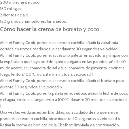
500 ml leche de coco.
150 ml agua.
2 dientes de ajo.
150 gramos champiñones laminados.
Cómo hacer la crema
de boniato y coco
Abrir el
Family Cook
, poner el accesorio cuchilla, añadir la zanahoria
cortada en trozos medianos, picar durante 30 segundos velocidad 6.
Abrir el
Family Cook
, poner el accesorio paleta removedora y limpiar con
la espátula lo que haya podido quedar pegado en las paredes, añadir 40
ml de aceite, 1 cucharadita de sal y ½ cucharadita de pimienta, cocinar a
fuego lento a 100ºC, durante 5 minutos a velocidad 1.
Abrir el
Family Cook
, poner el accesorio cuchilla, añadir el boniato picar
durante 30 segundos a velocidad 6.
Abrir el
Family Cook
, poner la paleta removedora, añadir la leche de coco
y el agua, cocinar a fuego lento a 100ºC, durante 20 minutos a velocidad
1.
Una vez las verduras estén blanditas, con cuidado de no quemarse
poner el accesorio cuchilla, picar durante 40 segundos a velocidad 6.
Retirar la crema de boniato de la Chefbot, limpiarla y a continuación