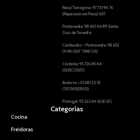
Reus/Tarragona: 97 731 94 76
(Reparaciones Reus) SAT
Pontevedra: 98 610 46 89 Santa
Cruz de Tenerife:
Cambados – Pontevedra: 98 652
01 98 (SAT TRAFOS)
Córdoba: 95 726 85 44
(SERCOSAT)
Andorra: +37 681 23 55
(TECNISERVEI)
Portugal: 92 262 64 65 (EGF)
Categorías
Cocina
Freidoras