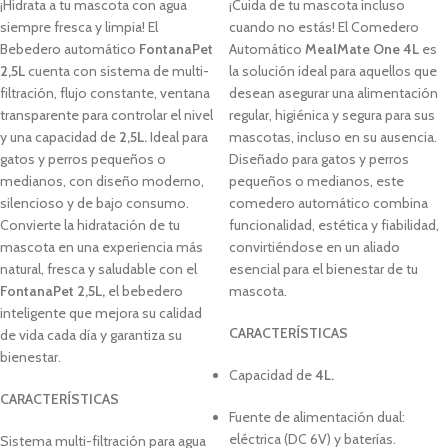
¡Hidrata a tu mascota con agua
¡Cuida de tu mascota incluso
siempre fresca y limpia! El
cuando no estás! El Comedero
Bebedero automático
FontanaPet
Automático
MealMate One
4L
es
2,5L
cuenta con sistema de multi-
la solución ideal para aquellos que
filtración, flujo constante, ventana
desean asegurar una alimentación
transparente para controlar el nivel
regular, higiénica y segura para sus
y una capacidad de
2,5L.
Ideal para
mascotas, incluso en su ausencia.
gatos y perros pequeños o
Diseñado para gatos y perros
medianos, con diseño moderno,
pequeños o medianos, este
silencioso y de bajo consumo.
comedero automático combina
Convierte la hidratación de tu
funcionalidad, estética y fiabilidad,
mascota en una experiencia más
convirtiéndose en un aliado
natural, fresca y saludable con el
esencial para el bienestar de tu
FontanaPet 2,5L,
el bebedero
mascota.
inteligente que mejora su calidad
CARACTERÍSTICAS
de vida cada día y garantiza su
bienestar.
Capacidad de
4L.
CARACTERÍSTICAS
Fuente de alimentación dual:
eléctrica (DC 6V) y baterías.
Sistema multi-filtración para agua