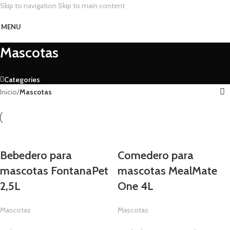
Skip to navigation
Skip to main content
MENU
Mascotas
Categories
Inicio
/
Mascotas
Bebedero para
Comedero para
mascotas FontanaPet
mascotas MealMate
2,5L
One 4L
Mascotas
Mascotas
29,90
€
69,90
€