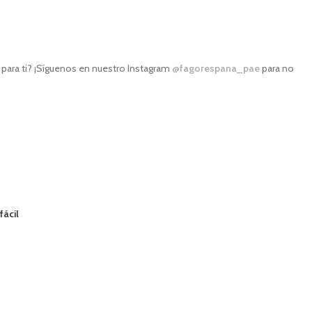
ara ti? ¡Síguenos en nuestro Instagram
@fagorespana_pae
para no
fácil