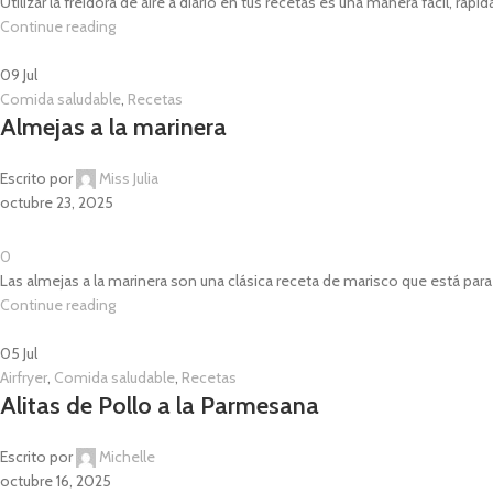
Utilizar la freidora de aire a diario en tus recetas es una manera fácil, rá
Continue reading
09
Jul
Comida saludable
,
Recetas
Almejas a la marinera
Escrito por
Miss Julia
octubre 23, 2025
0
Las almejas a la marinera son una clásica receta de marisco que está para 
Continue reading
05
Jul
Airfryer
,
Comida saludable
,
Recetas
Alitas de Pollo a la Parmesana
Escrito por
Michelle
octubre 16, 2025