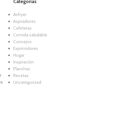
Categorías
e
Airfryer
Aspiradores
Cafeteras
Comida saludable
Consejos
Exprimidores
Hogar
Inspiración
Planchas
r
Recetas
es
Uncategorized