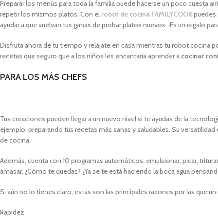
Preparar los menús para toda la familia puede hacerse un poco cuesta arr
repetir los mismos platos. Con el
robot de cocina FAMILYCOOK
puedes i
ayudar a que vuelvan tus ganas de probar platos nuevos. ¡Es un regalo para 
Disfruta ahora de tu tiempo y relájate en casa mientras tu robot cocin
recetas que seguro que a los niños les encantaría aprender a
cocinar con
PARA LOS MÁS CHEFS
Tus creaciones pueden llegar a un nuevo nivel si te ayudas de la tecnologí
ejemplo, preparando tus recetas más sanas y saludables. Su versatilidad e
de cocina.
Además, cuenta con 10 programas automáticos: emulsionar, picar, triturar, 
amasar. ¿Cómo te quedas? ¿Ya se te está haciendo la boca agua pensando
Si aún no lo tienes claro, estas son las principales razones por las que u
Rapidez