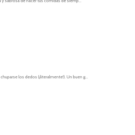
pida y sabrosa de hacer tus comidas de siemp...
chuparse los dedos (¡literalmente!). Un buen g...