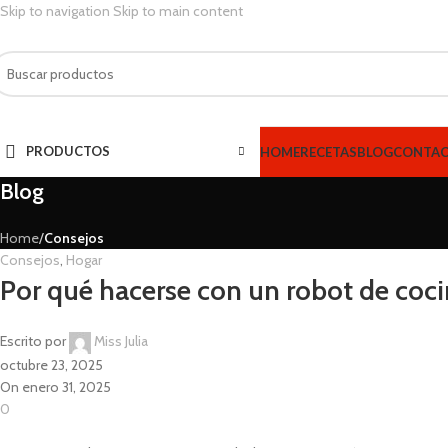
Skip to navigation
Skip to main content
PRODUCTOS
HOME
RECETAS
BLOG
CONTA
Blog
Home
/
Consejos
Consejos
,
Hogar
Por qué hacerse con un robot de coc
Escrito por
Miss Julia
octubre 23, 2025
On enero 31, 2025
0