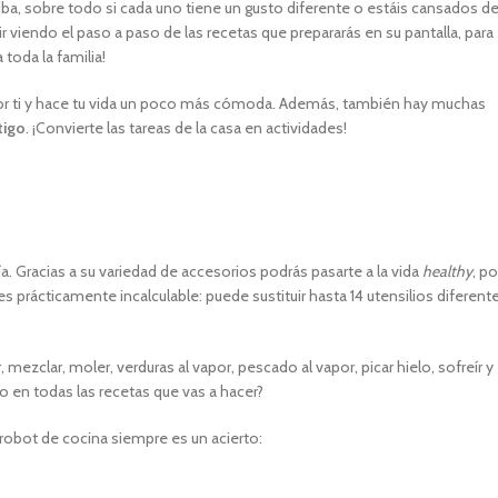
iba, sobre todo si cada uno tiene un gusto diferente o estáis cansados d
r viendo el paso a paso de las recetas que prepararás en su pantalla, para
toda la familia!
a por ti y hace tu vida un poco más cómoda. Además, también hay muchas
tigo
. ¡Convierte las tareas de la casa en actividades!
a. Gracias a su variedad de accesorios podrás pasarte a la vida
healthy
, po
s prácticamente incalculable: puede sustituir hasta 14 utensilios diferent
mezclar, moler, verduras al vapor, pescado al vapor, picar hielo, sofreír y
 en todas las recetas que vas a hacer?
n robot de cocina siempre es un acierto: