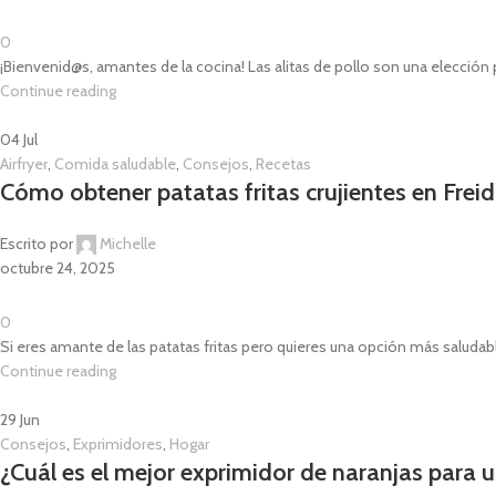
0
¡Bienvenid@s, amantes de la cocina! Las alitas de pollo son una elección p
Continue reading
04
Jul
Airfryer
,
Comida saludable
,
Consejos
,
Recetas
Cómo obtener patatas fritas crujientes en Freid
Escrito por
Michelle
octubre 24, 2025
0
Si eres amante de las patatas fritas pero quieres una opción más saludable, ¡
Continue reading
29
Jun
Consejos
,
Exprimidores
,
Hogar
¿Cuál es el mejor exprimidor de naranjas para