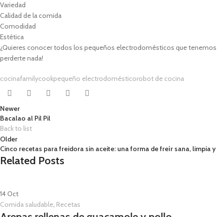
Variedad
Calidad de la comida
Comodidad
Estética
¿Quieres conocer todos los pequeños electrodomésticos que tenemos p
perderte nada!
cocina
familycook
pequeño electrodoméstico
robot de cocina
Newer
Bacalao al Pil Pil
Back to list
Older
Cinco recetas para freidora sin aceite: una forma de freír sana, limpia y 
Related Posts
14
Oct
Comida saludable
,
Recetas
Arepas rellenas de guacamole y pollo