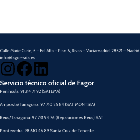
Potencia
de
800W.
4 cuchillas de acero inoxidable.
Regulador de velocidad continuo +
Motor
DigitalPro.
función turbo.
Regulador de velocidad continuo.
Fácil montaje con el sistema
Easy-
Fácil de montar. Sistema
EasyClick.
Click.
Campana anti-salpicaduras.
Protector térmico.
Vaso de 700ml.
Fabricada en acero inoxidable.
Totalmente desmontable y apta
Vaso medidor de 700ml.
para lavavajillas.
Calle Marie Curie, 5 – Ed. Alfa – Piso 6, Rivas – Vaciamadrid, 28521 – Madrid
Totalmente desmontable y apta
Descargar Manual
info@fagor-sda.es
para lavavajillas.
Descargar Manual
Servicio técnico oficial de Fagor
Península: 91 314 71 92 (SATEMA)
Amposta/Tarragona: 97 710 25 84 (SAT MONTSIA)
Reus/Tarragona: 97 731 94 76 (Reparaciones Reus) SAT
Pontevedra: 98 610 46 89 Santa Cruz de Tenerife: