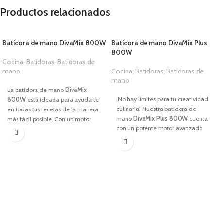
Productos relacionados
Batidora de mano DivaMix 800W
Batidora de mano DivaMix Plus
800W
Cocina
,
Batidoras
,
Batidoras de
mano
Cocina
,
Batidoras
,
Batidoras de
15,00
€
mano
1,00
€
La batidora de mano
DivaMix
¡No hay límites para tu creatividad
800W
está ideada para ayudarte
culinaria! Nuestra batidora de
en todas tus recetas de la manera
mano
DivaMix Plus 800W
cuenta
más fácil posible. Con un motor
con un potente motor avanzado
potente y un regulador de
que te brinda un rendimiento
velocidad continuo te permite
excepcional y resultados óptimos
realizar todas las mezclas que
en todas tus preparaciones. Una
quieras con solo pulsar un botón.
de las características destacadas
Su moderno y elegante diseño,
de esta batidora es su durabilidad
además de ser estéticamente
y resistencia. Tu aliada en la cocina
bonito, es muy práctico.
en cada rutina.
CARACTERÍSTICAS
CARACTERÍSTICAS
Potencia de
800W.