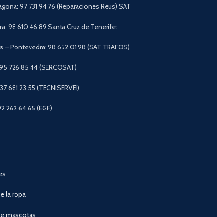
agona: 97 731 94 76 (Reparaciones Reus) SAT
a: 98 610 46 89 Santa Cruz de Tenerife:
 – Pontevedra: 98 652 01 98 (SAT TRAFOS)
 95 726 85 44 (SERCOSAT)
+37 681 23 55 (TECNISERVEI)
92 262 64 65 (EGF)
es
e la ropa
de mascotas