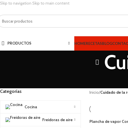
Skip to navigation
Skip to main content
PRODUCTOS
HOME
RECETAS
BLOG
CONTA
Cu
Categorías
Inicio
/
Cuidado de la 
Cocina
Freidoras de aire
Plancha de vapor C