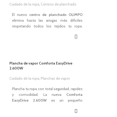
Cuidado de la ropa
,
Centros de planchado
1,00
€
El nuevo
centro de planchado OLIMPO
elimina hasta las arrugas más difíciles
respetando todos los tejidos tu ropa.
Alcanzarás las áreas más difíciles de tus
prendas, como cuellos y mangas. Gracias a
su potente motor podrás eliminar todas las
arrugas de tus prendas con la máxima
eficiencia, ahorrando tiempo, dinero y
energía. Gracias a su diseño compacto y a
Plancha de vapor Comforta EasyDrive
su cómodo sistema de bloqueo, podrás
2.600W
guardarlo y transportarlo fácilmente.
Cuidado de la ropa
,
Planchas de vapor
CARACTERÍSTICAS
1,00
€
Potencia de
3.000W
.
Plancha tu ropa con total seguridad, rapidez
,
Capacidad de
1,7L
.
y comodidad. La nueva
Comforta
Presión de 6 bares.
EasyDrive 2.600W
es un pequeño
Golpe de vapor de 240 gr/min.
electrodoméstico ideal para el planchado.
Vapor continuo de 140 gr/min.
Una combinación perfecta entre calidad y