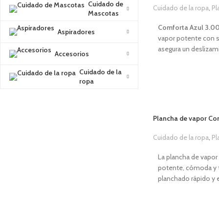
Cuidado de
Cuidado de la ropa
,
Pl
Mascotas
4
Comforta Azul 3.
Aspiradores
vapor potente con s
asegura un deslizam
Accesorios
Comforta Azul 3.
planchado eficient
Cuidado de la
ropa
diferentes funcione
harán que tu ropa s
día. Eficiencia y cui
aliada perfecta par
Plancha de vapor C
rápido y preciso.
Cuidado de la ropa
,
Pl
CARACTERÍSTICAS
1
Potencia de
3.000
La plancha de vapor
Capacidad del depós
potente, cómoda y t
Golpe de vapor de 
planchado rápido y 
Vapor continuo de 2
autolimpieza de cal 
Suela de cerámica.
significativa la vida ú
Control de vapor var
Además, incluye un 