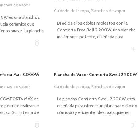
anchas de vapor
9,99
€
Cuidado de la ropa
,
Planchas de vapor
39,99
€
000W
es una plancha a
Di adiós a los cables molestos con la
uela cerámica que
Comforta Free Roll 2.200W
, una plancha
iento suave. La plancha
inalámbrica potente, diseñada para
000W
asegura un
ofrecerte la máxima libertad y eficacia en
e y cómodo. Dispone de
cada pasada. Gracias a su base de carga
s muy versátiles que
giratoria 360º, puedes planchar desde
e vea como el primer
cualquier ángulo con total comodidad y
dado en cada pasada, tu
rapidez.
a un planchado cómodo,
omforta Max 3.000W
Plancha de Vapor Comforta Swell 2.200W
CARACTERÍSTICAS
anchas de vapor
Cuidado de la ropa
,
Planchas de vapor
Potencia de
2.200 W
.
,00
€
29,99
€
Base de carga giratoria
360°.
W
.
COMFORTA MAX
es
La plancha
Comforta Swell 2.200W
está
Depósito de agua de
300 ml.
ito de agua de 480 ml.
e permite realizar un
diseñada para ofrecer un planchado rápido
Vapor continuo de 25 g/min.
200 g/minuto.
eficaz. Su sistema de
cómodo y eficiente. Ideal para quienes
Control de vapor variable y ajustable según
5 g/minuto.
alargará de manera
buscan resultados profesionales en casa,
tipo de tejido.
til de la plancha.
esta plancha es segura, fácil de usar y está
Programa de autolimpieza.
iable.
sistema antigoteo para
diseñada para cuidar tus prendas mientras
Suela de cerámica.