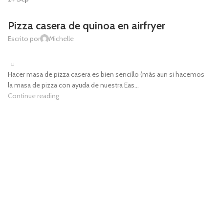
AIRFRYER
,
COMIDA SALUDABLE
,
INSPIRACIÓN
,
RECETAS
Pizza casera de quinoa en airfryer
Escrito por
Michelle
0
Hacer masa de pizza casera es bien sencillo (más aun si hacemos
la masa de pizza con ayuda de nuestra Eas...
Continue reading