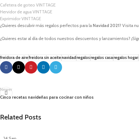
Cafetera de goteo VINTTAGE
Hervidor de agua VINTTAGE
Exprimidor VINTTAGE
¿Quieres descubrir más regalos perfectos para la
Navidad 2021
? Visita n
¿Quieres estar al día de todos nuestros descuentos y lanzamientos? ¡S
freidora de aire
freidora sin aceite
navidad
regalos
regalos casa
regalos hogar
Newer
Cinco recetas navideñas para cocinar con niños
Related Posts
24
Sep