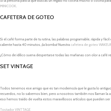
Si la persona para la que buscas un regalo no cocina mucho o cocina pa
MINICOOK
.
CAFETERA DE GOTEO
Si el café forma parte de tu rutina, las palabras programable, rápida y fác
caliente hasta 40 minutos, ¡la bomba! Nuestra
cafetera de goteo WAKEU
¿Cómo de idílico suena despertarse todas las mañanas con olor a café rec
SET VINTAGE
Todos tenemos ese amigo que es tan moderno/a que le gusta lo antiguo. 
recuerdos, no lo sabemos bien, pero a nosotros también nos llaman la 
eso hemos traído de vuelta estos maravillosos artículos que pueden ser 
Tostador VINTTAGE