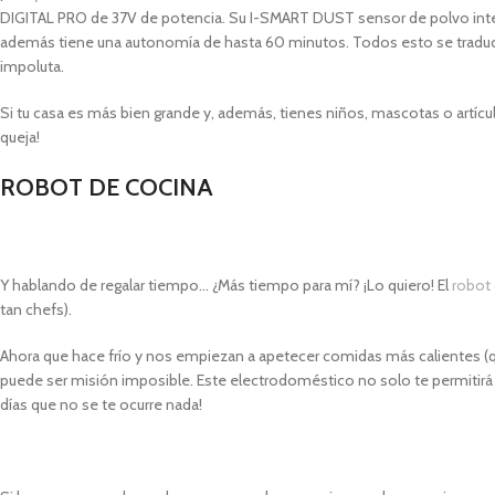
DIGITAL PRO de 37V de potencia. Su I-SMART DUST sensor de polvo intel
además tiene una autonomía de hasta 60 minutos. Todos esto se traduce 
impoluta.
Si tu casa es más bien grande y, además, tienes niños, mascotas o artíc
queja!
ROBOT DE COCINA
Y hablando de regalar tiempo… ¿Más tiempo para mí? ¡Lo quiero! El
robot
tan chefs).
Ahora que hace frío y nos empiezan a apetecer comidas más calientes (que
puede ser misión imposible. Este electrodoméstico no solo te permitirá 
días que no se te ocurre nada!