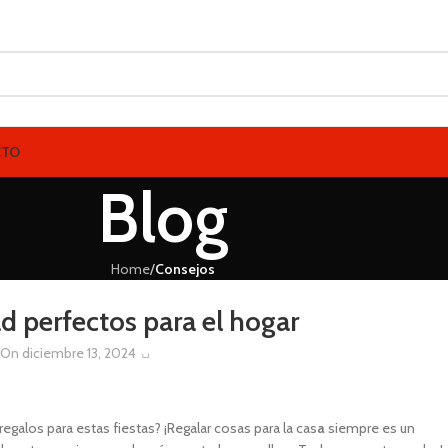
CTO
Blog
Home
/
Consejos
GAR
,
INSPIRACIÓN
d perfectos para el hogar
0
a
On diciembre 13, 2024
regalos para estas fiestas? ¡Regalar cosas para la cas
a
siempre es un