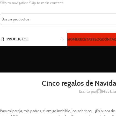
Skip to navigation
Skip to main content
PRODUCTOS
HOME
RECETAS
BLOG
CONTA
CONSEJOS
,
HO
Cinco regalos de Navida
Escrito por
Miss Juli
Para mi pareja, mis padres, el amigo invisible, los sobrinos… ¿En busca de 