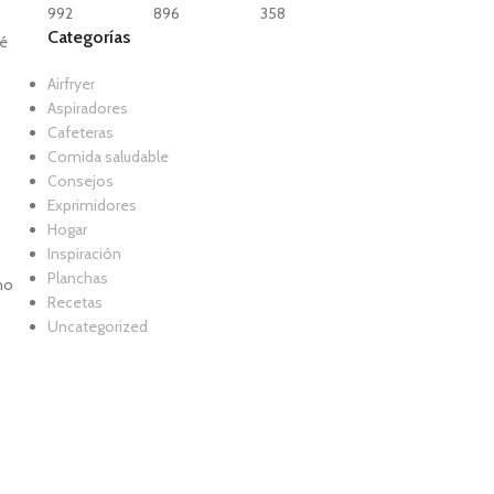
992
896
358
Categorías
té
Airfryer
Aspiradores
Cafeteras
Comida saludable
Consejos
Exprimidores
Hogar
Inspiración
Planchas
 no
Recetas
Uncategorized