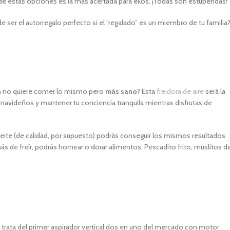
 de estas opciones es la más acertada para ellos. ¡Todas son estupendas!
e ser el autorregalo perfecto si el “regalado” es un miembro de tu familia
ién no quiere comer lo mismo pero
más sano
? Esta
freidora de aire
será la
navideños y mantener tu conciencia tranquila mientras disfrutas de
eite (de calidad, por supuesto) podrás conseguir los mismos resultados
 de freír, podrás hornear o dorar alimentos. Pescadito frito, muslitos d
 trata del primer aspirador vertical dos en uno del mercado con motor