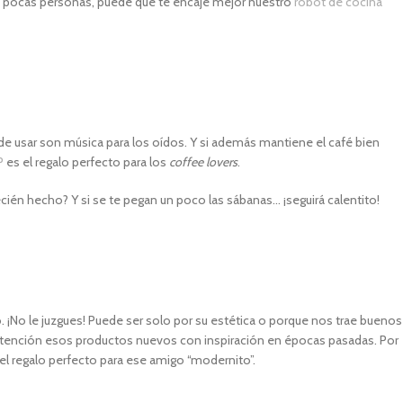
ra pocas personas, puede que te encaje mejor nuestro
robot de cocina
il de usar son música para los oídos. Y si además mantiene el café bien
P
es el regalo perfecto para los
coffee lovers
.
ién hecho? Y si se te pegan un poco las sábanas… ¡seguirá calentito!
¡No le juzgues! Puede ser solo por su estética o porque nos trae buenos
atención esos productos nuevos con inspiración en épocas pasadas. Por
el regalo perfecto para ese amigo “modernito”.