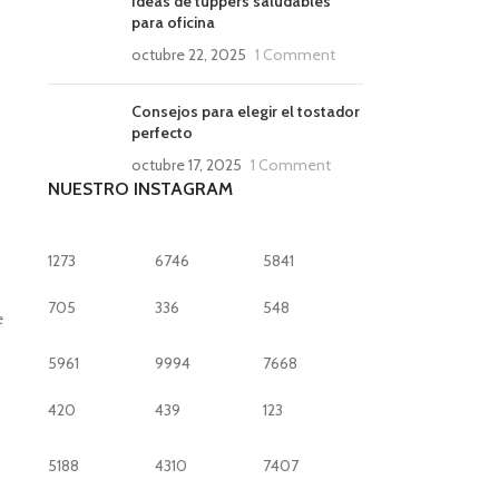
Ideas de tuppers saludables
para oficina
?
octubre 22, 2025
1 Comment
Consejos para elegir el tostador
perfecto
octubre 17, 2025
1 Comment
NUESTRO INSTAGRAM
1273
6746
5841
705
336
548
e
5961
9994
7668
420
439
123
5188
4310
7407