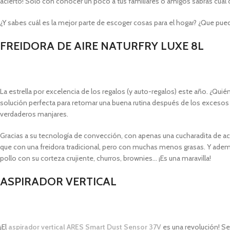
acierto! Sólo con conocer un poco a tus familiares o amigos sabrás cuál
¿Y sabes cuál es la mejor parte de escoger cosas para el hogar? ¿Que pued
FREIDORA DE AIRE NATURFRY LUXE 8L
La estrella por excelencia de los regalos (y auto-regalos) este año. ¿Qu
solución perfecta para retomar una buena rutina después de los excesos 
verdaderos manjares.
Gracias a su tecnología de convección, con apenas una cucharadita de ac
que con una freidora tradicional, pero con muchas menos grasas. Y además
pollo con su corteza crujiente, churros, brownies… ¡Es una maravilla!
ASPIRADOR VERTICAL
¡El
aspirador vertical ARES Smart Dust Sensor 37V
es una revolución! Se