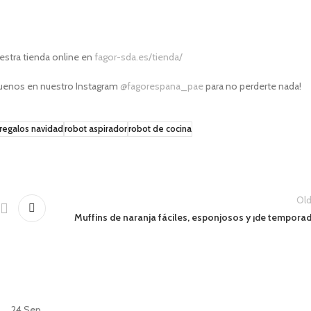
uestra tienda online en
fagor-sda.es/tienda/
íguenos en nuestro Instagram
@fagorespana_pae
para no perderte nada!
regalos navidad
robot aspirador
robot de cocina
Old
Muffins de naranja fáciles, esponjosos y ¡de tempora
24
Sep