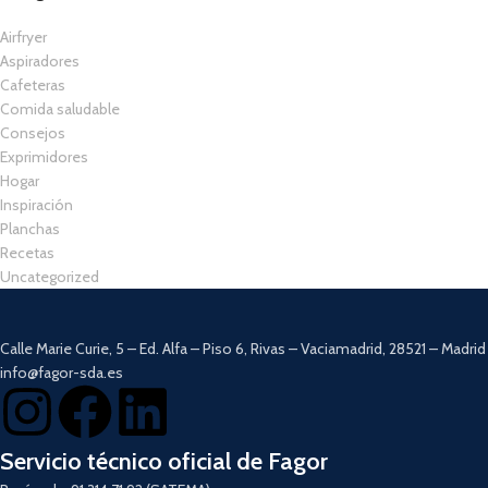
Airfryer
Aspiradores
Cafeteras
Comida saludable
Consejos
Exprimidores
Hogar
Inspiración
Planchas
Recetas
Uncategorized
Calle Marie Curie, 5 – Ed. Alfa – Piso 6, Rivas – Vaciamadrid, 28521 – Madrid
info@fagor-sda.es
Servicio técnico oficial de Fagor