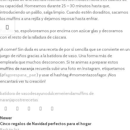
su capacidad. Horneamos durante 25 – 30 minutos hasta que,
introduciendo un palillo, salga limpio. Cuando estén doraditos, sacamos
los muffins a una rejilla y dejamos reposar hasta enfriar.
Por último, espolvoreamos por encima con azúcar glas y decoramos
con el resto de la ralladura de cáscara.
¡A comer! Sin duda es una receta de por sí sencilla que se convierte en un
juego de niños gracias a la batidora de vaso. Una forma más de
emplearla que muchos desconocen. Si te animas a preparar estos
muffins de naranja
recuerda subir una foto en Instagram, etiquetarnos
(
@fagorespana_pae
) y usar el hashtag #momentazosfagor. ¡Nos
encantará ver tu creación!
batidora de vaso
desayuno
dulce
merienda
muffins de
naranja
postre
recetas
Newer
Cinco regalos de Navidad perfectos para el hogar
Back to list