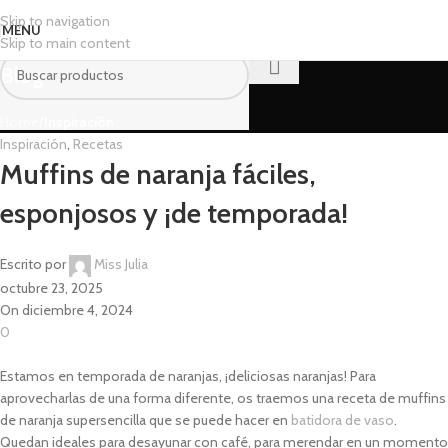
Skip to navigation
MENU
Skip to main content
Blog
Home
/
Inspiración
Inspiración
,
Recetas
Muffins de naranja fáciles,
esponjosos y ¡de temporada!
Escrito por
Miss Julia
octubre 23, 2025
On diciembre 4, 2024
0
Estamos en temporada de naranjas, ¡deliciosas naranjas! Para
aprovecharlas de una forma diferente, os traemos una receta de muffins
de naranja supersencilla que se puede hacer en
batidora de vaso
.
Quedan ideales para desayunar con café, para merendar en un momento