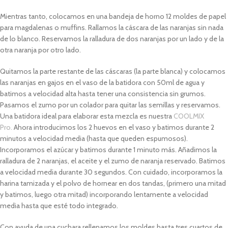
Mientras tanto, colocamos en una bandeja de horno 12 moldes de papel
para magdalenas o muffins. Rallamos la cáscara de las naranjas sin nada
de lo blanco. Reservamos la ralladura de dos naranjas por un lado y de la
otra naranja por otro lado.
Quitamos la parte restante de las cáscaras (la parte blanca) y colocamos
las naranjas en gajos en el vaso de la batidora con 50ml de agua y
batimos a velocidad alta hasta tener una consistencia sin grumos.
Pasamos el zumo por un colador para quitar las semillas y reservamos.
Una batidora ideal para elaborar esta mezcla es nuestra
COOLMIX
Pro.
Ahora introducimos los 2 huevos en el vaso y batimos durante 2
minutos a velocidad media (hasta que queden espumosos).
Incorporamos el azúcar y batimos durante 1 minuto más. Añadimos la
ralladura de 2 naranjas, el aceite y el zumo de naranja reservado. Batimos
a velocidad media durante 30 segundos. Con cuidado, incorporamos la
harina tamizada y el polvo de hornear en dos tandas, (primero una mitad
y batimos, luego otra mitad) incorporando lentamente a velocidad
media hasta que esté todo integrado.
Con ayuda de una cuchara rellenamos los moldes hasta tres cuartos de