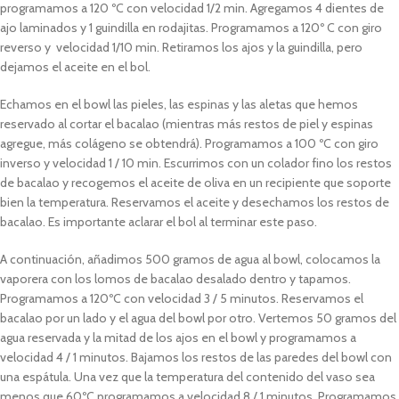
p
rogramamos a 120 ºC con velocidad 1/2 min.
Agregamos 4 dientes de
ajo laminados y 1 guindilla en rodajitas.
Programamos a 120º C con giro
reverso y velocidad 1/10 min.
Retiramos los ajos y la guindilla, pero
dejamos el aceite en el bol.
Echamos en el bowl las pieles, las espinas y las aletas que hemos
reservado al cortar el bacalao (mientras más restos de piel y espinas
agregue, más colágeno se obtendrá).
Programamos a 100 ºC con giro
inverso y velocidad 1 / 10 min.
Escurrimos con un colador fino los restos
de bacalao y recogemos el aceite de oliva en un recipiente que soporte
bien la temperatura. Reservamos el aceite y desechamos los restos de
bacalao. Es importante aclarar el bol al terminar este paso.
A continuación, añadimos 500 gramos de agua al bowl, colocamos la
vaporera con los lomos de bacalao desalado dentro y tapamos.
Programamos a 120ºC con velocidad 3 / 5 minutos. Reservamos el
bacalao por un lado y el agua del bowl por otro. Vertemos 50 gramos del
agua reservada y la mitad de los ajos en el bowl y programamos a
velocidad 4 / 1 minutos. Bajamos los restos de las paredes del bowl con
una espátula. Una vez que la temperatura del contenido del vaso sea
menos que 60ºC programamos a velocidad 8 / 1 minutos. Programamos