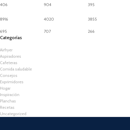
406
904
395
8916
4020
3855
695
707
266
Categorías
Airfryer
Aspiradores
Cafeteras
Comida saludable
Consejos
Exprimidores
Hogar
Inspiración
Planchas
Recetas
Uncategorized