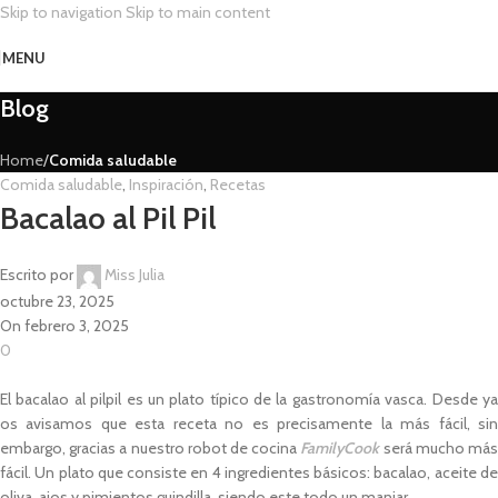
Skip to navigation
Skip to main content
MENU
Blog
Home
/
Comida saludable
Comida saludable
,
Inspiración
,
Recetas
Bacalao al Pil Pil
Escrito por
Miss Julia
octubre 23, 2025
On febrero 3, 2025
0
El bacalao al pilpil es un plato típico de la gastronomía vasca. Desde ya
os avisamos que esta receta no es precisamente la más fácil, sin
embargo, gracias a nuestro robot de cocina
FamilyCook
será mucho má
fácil. Un plato que consiste en 4 ingredientes básicos: bacalao, aceite de
oliva, ajos y pimientos guindilla, siendo este todo un manjar.