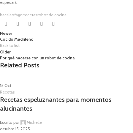
espesará.
bacalao
fagor
recetas
robot de cocina
Newer
Cocido Madrileño
Back to list
Older
Por qué hacerse con un robot de cocina
Related Posts
15
Oct
Recetas
Recetas espeluznantes para momentos
alucinantes
Escrito por
Michelle
octubre 15, 2025