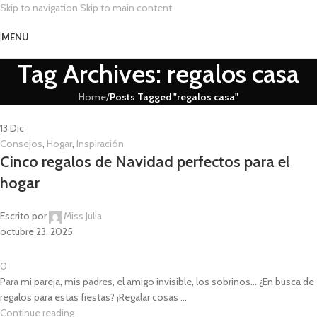
Skip to navigation
Skip to main content
MENU
Tag Archives: regalos casa
Home
/
Posts Tagged "regalos casa"
13
Dic
Consejos
,
Hogar
,
Inspiración
Cinco regalos de Navidad perfectos para el
hogar
Escrito por
Miss Julia
octubre 23, 2025
0
Para mi pareja, mis padres, el amigo invisible, los sobrinos... ¿En busca de
regalos para estas fiestas? ¡Regalar cosas ...
Continue reading