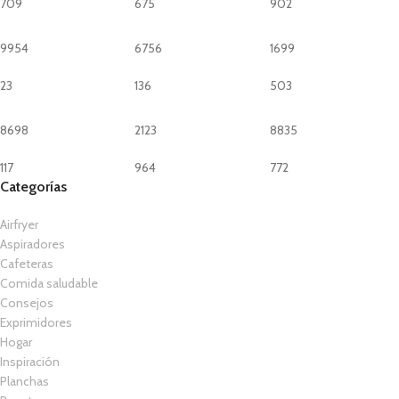
709
675
902
9954
6756
1699
23
136
503
8698
2123
8835
117
964
772
Categorías
Airfryer
Aspiradores
Cafeteras
Comida saludable
Consejos
Exprimidores
Hogar
Inspiración
Planchas