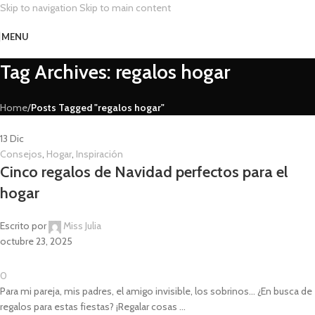
Skip to navigation
Skip to main content
MENU
Tag Archives: regalos hogar
Home
/
Posts Tagged "regalos hogar"
13
Dic
Consejos
,
Hogar
,
Inspiración
Cinco regalos de Navidad perfectos para el
hogar
Escrito por
Miss Julia
octubre 23, 2025
0
Para mi pareja, mis padres, el amigo invisible, los sobrinos... ¿En busca de
regalos para estas fiestas? ¡Regalar cosas ...