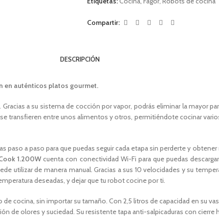
Etiquetas:
Cocina
,
Fagor
,
Robots de cocina
Compartir:
DESCRIPCIÓN
n en auténticos platos gourmet.
a. Gracias a su sistema de cocción por vapor, podrás eliminar la mayor p
 se transfieren entre unos alimentos y otros, permitiéndote cocinar varios
cetas paso a paso para que puedas seguir cada etapa sin perderte y obtene
iCook 1.200W
cuenta con conectividad Wi-Fi para que puedas descargar
ede utilizar de manera manual. Gracias a sus 10 velocidades y su temper
temperatura deseadas, y dejar que tu robot cocine por ti.
e cocina, sin importar su tamaño. Con 2,5 litros de capacidad en su vaso,
nción de olores y suciedad. Su resistente tapa anti-salpicaduras con cie