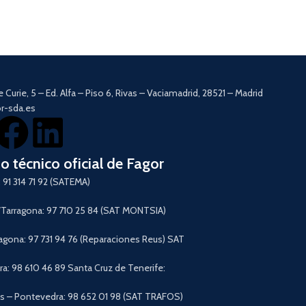
Descargar Manual
Capacidad de
5,5L.
Tecnología de conv
Filtro de carbón ant
Regulador de tem
200ºC.
12 programas preins
e Curie, 5 – Ed. Alfa – Piso 6, Rivas – Vaciamadrid, 28521 – Madrid
Interior con recubr
r-sda.es
Pantalla táctil digital
Asa
CoolTouch.
Temporizador hasta
Piezas desmontable
io técnico oficial de Fagor
lavavajillas.
 91 314 71 92 (SATEMA)
Cestillo con botón 
cubeta.
arragona: 97 710 25 84 (SAT MONTSIA)
Descargar Manual
agona: 97 731 94 76 (Reparaciones Reus) SAT
a: 98 610 46 89 Santa Cruz de Tenerife:
 – Pontevedra: 98 652 01 98 (SAT TRAFOS)