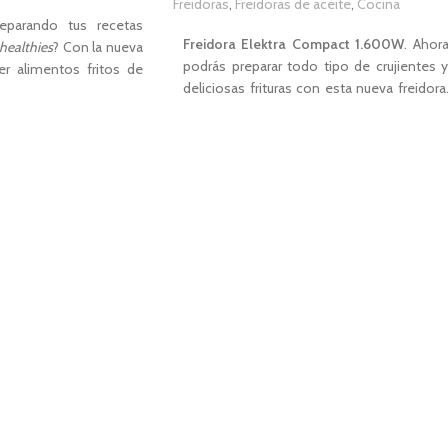
,00
€
Freidoras
,
Freidoras de aceite
,
Cocina
1,00
€
reparando tus recetas
Freidora Elektra Compact 1.600W
. Ahor
healthies
? Con la nueva
podrás preparar todo tipo de crujientes 
r alimentos fritos de
deliciosas frituras con esta nueva freidora
s posible. Gracias a su
Con su diseño compacto de gra
nvección la airfryer
capacidad podrás freír alimentos para tod
 horno. Su motor de
la familia ahorrando espacio y tiempo. Co
 ventilador que hace
Elektra Compact 1.600W
evitará
liente de forma uniforme
salpicaduras y molestos olores gracias a s
dora. Con apenas una
filtro de carbón anti olores. Esta freidor
te podrás conseguir los
cuenta con un regulador de temperatur
 que con una freidora
que te ayudará a escoger la que necesite
ás, por esto mismo es
dependiendo de lo que quieras freír.
funcional donde podrás
mo hornear o dorar
CARACTERÍSTICAS
za a disfrutar de una
Potencia de
1.600W
.
 rápida y deliciosa de
Capacidad de
2,5L
.
Regulador de temperatura entre 130ºC 
190ºC.
Revestimiento interior antiadherente.
.