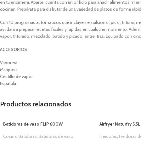
en tu encimera. Aparte, cuenta con un orificio para añadir alimentos mie
cocinan. Prepárate para disfrutar de una variedad de platos de forma rápida
Con 10 programas automáticos que incluyen emulsionar, picar, triturar, mez
ayudará a preparar recetas fáciles y rápidas en cualquier momento. Adem
vapor, triturado, mezclado, batido y picado, entre itras. Equipado con cin
ACCESORIOS
Vaporera
Mariposa
Cestillo de vapor
Espátula
Productos relacionados
Batidoras de vaso FLIP 600W
Airfryer Naturfry 5,5
Cocina
,
Batidoras
,
Batidoras de vaso
Freidoras
,
Freidoras d