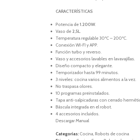
CARACTERÍSTICAS
Potencia de
1.200W
.
Vaso de
2,5L
.
Temperatura regulable 30ºC – 200ºC.
Conexión WI-FI y APP.
Función turbo y reverso.
Vaso y accesorios lavables en lavavajillas.
Diseño compacto y elegante.
Temporizador hasta 99 minutos.
3 niveles: cocina varios alimentos a la vez.
No traspasa olores.
10 programas preinstalados.
Tapa anti-salpicaduras con cerrado herméti
Báscula integrada en el robot.
4 accesorios incluidos.
Descargar Manual
Categorías:
Cocina
,
Robots de cocina