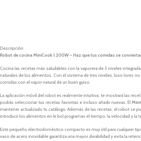
Descripción
Robot de cocina MiniCook 1.200W
– Haz que tus comidas se convierta
Cocina las recetas más saludables con la vaporera de 3 niveles integrad
naturales de los alimentos. Con el sistema de tres niveles, loso lores no
comidas con el vapor natural de un buen guiso.
La aplicación móvil del robot es realmente intuitiva; te mostrará las re
podrás seleccionar tus recetas favoritas e incluso añadir nuevas. El
Min
mantener actualizado tu catálogo. Además de las recetas, el robot se pu
introducir los alimentos en le bol programas el tiempo, la velocidad y la 
Este pequeño electrodoméstico compacto es muy útil para cualquier tipo d
vaso de acero inoxidable garantiza una mayor durabilidad y evita la rete