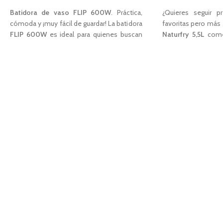
1,00
€
1
Batidora de vaso FLIP 600W
. Práctica,
¿Quieres seguir p
cómoda y ¡muy fácil de guardar! La batidora
favoritas pero más
FLIP 600W
es ideal para quienes buscan
Naturfry
5,5L
come
una batidora potente, práctica y confiable,
forma sana ahora e
que ofrezca resultados profesionales en
tecnología de co
cualquier receta casera. Convierte tu rutina
funciona como un
en la cocina en algo rápido y sencillo con la
1.800W
acciona un
batidora de vaso
FLIP 600W
, el accesorio
circular el aire ca
perfecto para preparar recetas caseras con
por toda la frei
facilidad y resultados impecables.
cucharadita de acei
mismos resultados
CARACTERÍSTICAS
tradicional. Adem
Potencia de
600W.
una freidora multi
Sistema de guardado
FLIP.
tanto freír co
2 velocidades + función turbo.
alimentos. ¡Empie
Fácil de montar con su sistema
Easy-Click
.
forma más ligera,
Cuerpo y jarra graduada de plástico.
cocinar cada día!
4 cuchillas de acero inoxidable.
CARACTERÍSTICAS:
Tapa con cierre hermético.
Base antideslizamiento.
Potencia de
1.800W