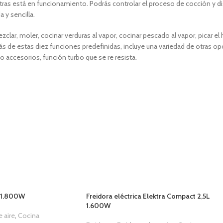
ntras está en funcionamiento. Podrás controlar el proceso de cocción y di
 y sencilla.
clar, moler, cocinar verduras al vapor, cocinar pescado al vapor, picar el
ás de estas diez funciones predefinidas, incluye una variedad de otras o
co accesorios, función turbo que se re resista.
L 1.800W
Freidora eléctrica Elektra Compact 2,5L
1.600W
e aire
,
Cocina