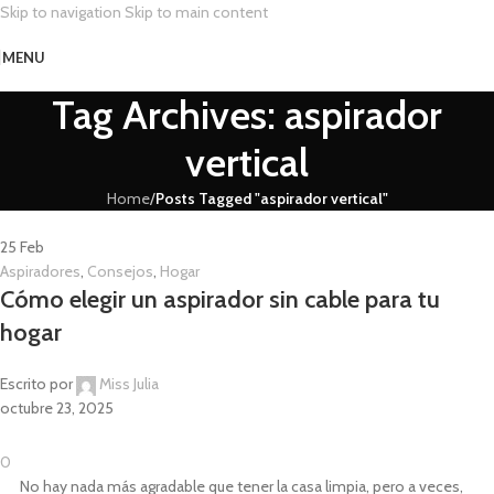
Skip to navigation
Skip to main content
MENU
Tag Archives: aspirador
vertical
Home
/
Posts Tagged "aspirador vertical"
25
Feb
Aspiradores
,
Consejos
,
Hogar
Cómo elegir un aspirador sin cable para tu
hogar
Escrito por
Miss Julia
octubre 23, 2025
0
No hay nada más agradable que tener la casa limpia, pero a veces,