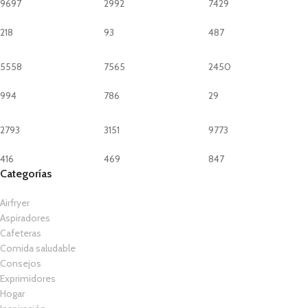
9697
2992
7429
218
93
487
5558
7565
2450
994
786
29
2793
3151
9773
416
469
847
Categorías
Airfryer
Aspiradores
Cafeteras
Comida saludable
Consejos
Exprimidores
Hogar