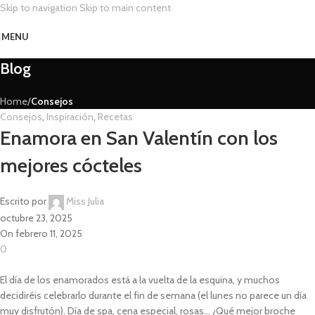
Skip to navigation
Skip to main content
MENU
Blog
Home
/
Consejos
Consejos
,
Inspiración
,
Recetas
Enamora en San Valentín con los
mejores cócteles
Escrito por
Miss Julia
octubre 23, 2025
On febrero 11, 2025
0
El día de los enamorados está a la vuelta de la esquina, y muchos
decidiréis celebrarlo durante el fin de semana (el lunes no parece un día
muy disfrutón). Día de spa, cena especial, rosas… ¿Qué mejor broche