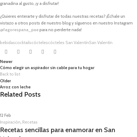
granadina al gusto, ¡y a disfrutar!
¿Quieres enterarte y disfrutar de todas nuestras recetas? ¡Échale un
vistazo a otros posts de nuestro blog y síguenos en nuestro Instagram
@fagorespana_pae
para no perderte nada!
bebidas
cocktails
cócteles
cócteles San Valentín
San Valentín
Newer
Cómo elegir un aspirador sin cable para tu hogar
Back to list
Older
Arroz con leche
Related Posts
12
Feb
Inspiración
,
Recetas
Recetas sencillas para enamorar en San