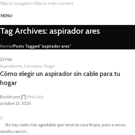
Skip to navigation
Skip to main content
MENU
Tag Archives: aspirador ares
Home
/
Posts Tagged "aspirador ares"
25
Feb
Aspiradores
,
Consejos
,
Hogar
Cómo elegir un aspirador sin cable para tu
hogar
Escrito por
Miss Julia
octubre 23, 2025
0
No hay nada más agradable que tener la casa limpia, pero a veces,
resulta casi mi...