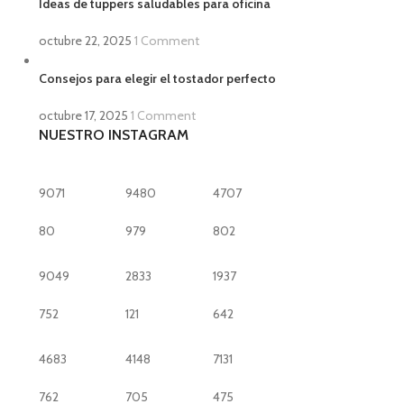
Ideas de tuppers saludables para oficina
octubre 22, 2025
1 Comment
Consejos para elegir el tostador perfecto
octubre 17, 2025
1 Comment
NUESTRO INSTAGRAM
9071
9480
4707
80
979
802
9049
2833
1937
752
121
642
4683
4148
7131
762
705
475