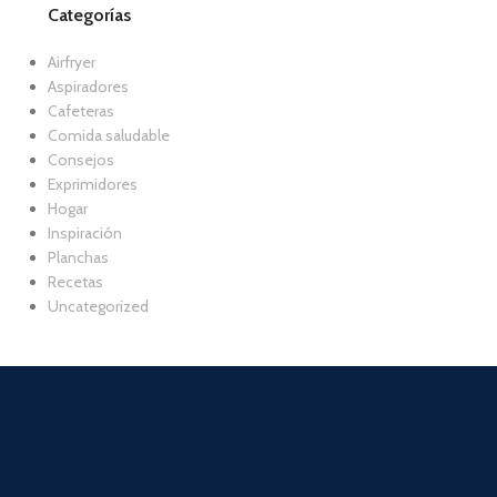
Categorías
Airfryer
Aspiradores
Cafeteras
Comida saludable
Consejos
Exprimidores
Hogar
Inspiración
Planchas
Recetas
Uncategorized