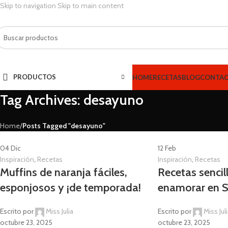
Skip to navigation
Skip to main content
PRODUCTOS
HOME
RECETAS
BLOG
CONTA
Tag Archives: desayuno
Home
/
Posts Tagged "desayuno"
04
Dic
12
Feb
Inspiración
,
Recetas
Inspiración
,
Recetas
Muffins de naranja fáciles,
Recetas sencil
esponjosos y ¡de temporada!
enamorar en S
Escrito por
Miss Julia
Escrito por
Miss Jul
octubre 23, 2025
octubre 23, 2025