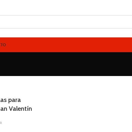
CTO
las para
an Valentín
ia