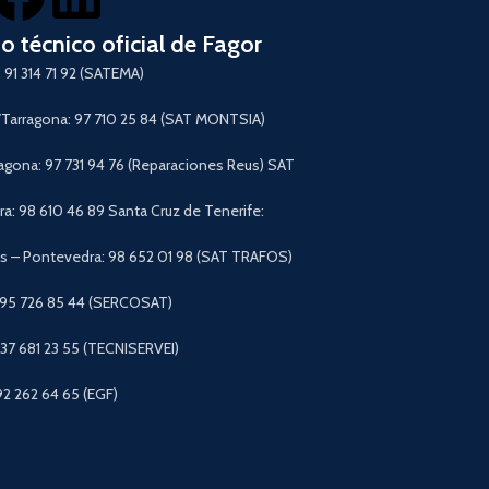
io técnico oficial de Fagor
 91 314 71 92 (SATEMA)
arragona: 97 710 25 84 (SAT MONTSIA)
agona: 97 731 94 76 (Reparaciones Reus) SAT
a: 98 610 46 89 Santa Cruz de Tenerife:
 – Pontevedra: 98 652 01 98 (SAT TRAFOS)
 95 726 85 44 (SERCOSAT)
+37 681 23 55 (TECNISERVEI)
92 262 64 65 (EGF)