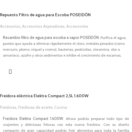
Potencia de
3.000W
.
Capacidad de
1,7L
.
Repuesto Filtro de agua para Escoba POSEIDÓN
Presión de 6 bares.
Golpe de vapor de 240 gr/min.
Accesorios
,
Accesorios Aspiradoras
,
Accessories
Vapor continuo de 140 gr/min.
1,00
€
Vapor vertical.
Recambio filtro de agua para escoba a vapor POSEIDÓN.
Purifica el agua,
Controlador electrónico del flujo de vapor.
puesto que ayuda a eliminar rápidamente el cloro, metales pesados (como
Suela de cerámica y punto de precisión.
mercurio, plomo, níquel y cromo), bacterias, pesticidas, cloramina, olor a
Sistema de bloqueo de plancha.
amoníaco, azufre y otros sedimentos e inhibe el crecimiento de escamas,
Diseño compacto y fácil de transportar.
algas, hongos y moho. Alarga la vida de tu escoba y disfruta de un
Depósito de agua extraíble.
rendimiento impecable con este accesorio indispensable para obtener
Temperatura regulable hasta 225ºC.
siempre el mejor vapor.
Indicador de calentamiento y luz de tanque vacío.
Mango ergonómico y doble compartimento para el cable.
Botón de encendido y apagado.
Base antideslizante.
Freidora eléctrica Elektra Compact 2,5L 1.600W
Descargar Manual
Freidoras
,
Freidoras de aceite
,
Cocina
1,00
€
Freidora Elektra Compact 1.600W
. Ahora podrás preparar todo tipo de
crujientes y deliciosas frituras con esta nueva freidora. Con su diseño
compacto de gran capacidad podrás freír alimentos para toda la familia