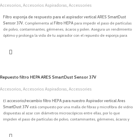
Temperatura normal de la placa 230ºC.
Accesorios
,
Accesorios Aspiradoras
,
Accessories
Regulador de temperatura.
1,00
€
Revestimiento antiadherente.
Filtro esponja de respuesto para el aspirador vertical ARES SmartDust
Diseño con detalles en acero inoxidable.
Sensor 37V.
Complementa al
Filtro HEPA
para impedir el paso de partículas
Zona exterior
CoolTouch
.
de polvo, contaminantes, gérmenes, ácaros y polen. Asegura un rendimiento
Almacenamiento de cable y base antideslizante.
óptimo y prolonga la vida de tu aspirador con el repuesto de esponja para
Bandeja recoge grasas extraíble y lavable.
ARES SmartDust Sensor 37V
, el accesorio indispensable para mantener tu
Longitud del cable 80 cm.
hogar limpio y saludable.
Descargar Manual
Repuesto filtro HEPA ARES SmartDust Sensor 37V
Accesorios
,
Accesorios Aspiradoras
,
Accessories
1,00
€
El
accesorio/recambio filtro HEPA para nuestro Aspirador vertical Ares
SmartDust 37V
está compuesto por una malla de fibras y microfibra de vidrio
dispuestas al azar con diámetros microscópicos entre ellas, por lo que
impiden el paso de partículas de polvo, contaminantes, gérmenes, ácaros y
polen. El filtro HEPA filtra el aire aspirado por la aspiradora y lo purifica al
mismo tiempo, por lo que reduce la presencia de alérgenos y partículas en el