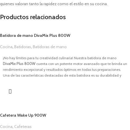
quienes valoran tanto la rapidez como el estilo en su cocina.
Productos relacionados
Batidora de mano DivaMix Plus 800W
Cocina
,
Batidoras
,
Batidoras de mano
1,00
€
¡No hay límites para tu creatividad culinaria! Nuestra batidora de mano
DivaMix Plus 800W
cuenta con un potente motor avanzado que te brinda un
rendimiento excepcional y resultados óptimos en todas tus preparaciones.
Una de las características destacadas de esta batidora es su durabilidad y
resistencia. Tu aliada en la cocina en cada rutina.
CARACTERÍSTICAS
Potencia
de
800W.
Regulador de velocidad continuo + función turbo.
Fácil montaje con el sistema
Easy-Click.
Cafetera Wake Up 900W
Protector térmico.
Fabricada en acero inoxidable.
Cocina
,
Cafeteras
Vaso medidor de 700ml.