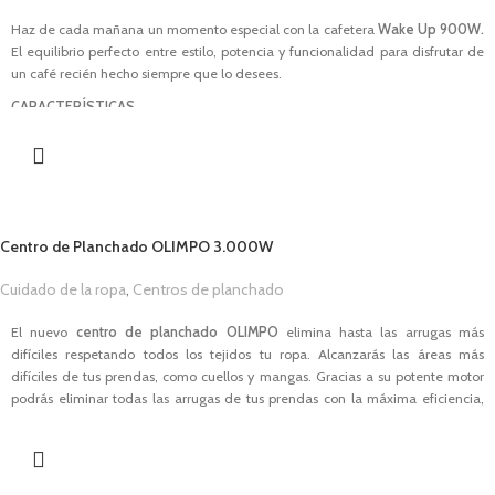
1,00
€
Totalmente desmontable y apta para lavavajillas.
Haz de cada mañana un momento especial con la cafetera
Wake Up 900W.
Descargar Manual
El equilibrio perfecto entre estilo, potencia y funcionalidad para disfrutar de
un café recién hecho siempre que lo desees.
CARACTERÍSTICAS
Potencia de
900W
.
Capacidad de 1,5L (12 tazas).
Apagado automático después de 40 min.
Jarra de cristal.
Cafetera programable
Centro de Planchado OLIMPO 3.000W
Iluminación LED.
Descargar Manual
Cuidado de la ropa
,
Centros de planchado
1,00
€
El nuevo
centro de planchado OLIMPO
elimina hasta las arrugas más
difíciles respetando todos los tejidos tu ropa. Alcanzarás las áreas más
difíciles de tus prendas, como cuellos y mangas. Gracias a su potente motor
podrás eliminar todas las arrugas de tus prendas con la máxima eficiencia,
ahorrando tiempo, dinero y energía. Gracias a su diseño compacto y a su
cómodo sistema de bloqueo, podrás guardarlo y transportarlo fácilmente.
CARACTERÍSTICAS