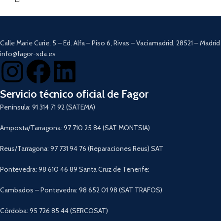
hogar, permitiendo una mayor pureza del aire. Haz que tu aspirador siga
funcionando como el primer día con el
repuesto de filtro HEPA para Ares
SmartDust Sensor 37V
, el complemento esencial para una limpieza profunda
y un hogar más saludable.
Calle Marie Curie, 5 – Ed. Alfa – Piso 6, Rivas – Vaciamadrid, 28521 – Madrid
info@fagor-sda.es
Servicio técnico oficial de Fagor
Península: 91 314 71 92 (SATEMA)
Amposta/Tarragona: 97 710 25 84 (SAT MONTSIA)
Reus/Tarragona: 97 731 94 76 (Reparaciones Reus) SAT
Pontevedra: 98 610 46 89 Santa Cruz de Tenerife:
Cambados – Pontevedra: 98 652 01 98 (SAT TRAFOS)
Córdoba: 95 726 85 44 (SERCOSAT)