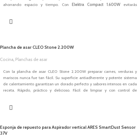
ahorrando espacio y tiempo. Con
Elektra Compact 1.600W
evitarás
salpicaduras y molestos olores gracias a su filtro de carbón anti olores. Esta
freidora cuenta con un regulador de temperatura que te ayudará a escoger
la que necesites dependiendo de lo que quieras freír.
CARACTERÍSTICAS
Potencia de
1.600W
.
Plancha de asar CLEO Stone 2.200W
Capacidad de
2,5L
.
Regulador de temperatura entre 130ºC - 190ºC.
Cocina
,
Planchas de asar
Revestimiento interior antiadherente.
1,00
€
Paredes en acero inoxidable.
Con la plancha de asar CLEO Stone 2.200W preparar carnes, verduras y
Ventana de visualización.
mariscos nunca fue tan fácil. Su superficie antiadherente y potente sistema
Asas
CoolTouch
.
de calentamiento garantizan un dorado perfecto y sabores intensos en cada
Filtro carbón anti-olores.
receta. Rápido, práctico y delicioso. Fácil de limpiar y con control de
Temporizador hasta 30 minutos.
temperatura regulable, es tu aliada perfecta para el día a día y disfrutar de
Piezas desmontable y aptas para lavavajillas.
cada receta.
Protección contra sobrecalentamiento.
Avisador luminoso.
CARACTERÍSTICAS
Base antideslizamiento.
Motor
2.200W.
Descargar Manual
Esponja de repuesto para Aspirador vertical ARES SmartDust Sensor
Material de aluminio fundido.
37V
Óptima distribución del calor.