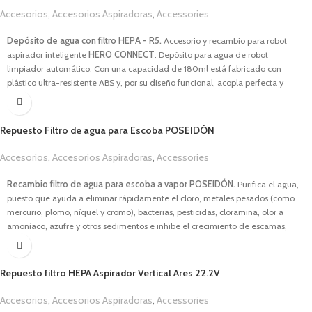
Autonomía hasta 45 minutos.
Eternal Battery.
Motor
DigitalPro.
Accesorios
,
Accesorios Aspiradoras
,
Accessories
4 accesorios.
All in One.
Regulador de velocidad continuo.
1,00
€
Aspiración ciclónica.
Lithium Technology
.
Fácil de montar. Sistema
EasyClick.
Depósito de agua con filtro HEPA - R5.
Accesorio y recambio para robot
Descargar Manual
Campana anti-salpicaduras.
aspirador inteligente
HERO CONNECT
. Depósito para
agua
de robot
Vaso de 700ml.
limpiador automático. Con una capacidad de
18
0ml está fabricado con
Totalmente desmontable y apta para lavavajillas.
plástico
ultra-resistente
ABS y, por su diseño funcional, acopla perfecta y
Descargar Manual
específicamente en el cuerpo del robot de limpieza
. Incluye un filtro
HEPA
que filtra el aire aspirado por la aspiradora y lo purifica al mismo
tiempo, por lo que reduce la presencia de alérgenos y partículas en el hogar,
Repuesto Filtro de agua para Escoba POSEIDÓN
permitiendo una mayor pureza del aire.
Accesorios
,
Accesorios Aspiradoras
,
Accessories
1,00
€
Recambio filtro de agua para escoba a vapor POSEIDÓN.
Purifica el agua,
puesto que ayuda a eliminar rápidamente el cloro, metales pesados (como
mercurio, plomo, níquel y cromo), bacterias, pesticidas, cloramina, olor a
amoníaco, azufre y otros sedimentos e inhibe el crecimiento de escamas,
algas, hongos y moho. Alarga la vida de tu escoba y disfruta de un
rendimiento impecable con este accesorio indispensable para obtener
siempre el mejor vapor.
Repuesto filtro HEPA Aspirador Vertical Ares 22.2V
Accesorios
,
Accesorios Aspiradoras
,
Accessories