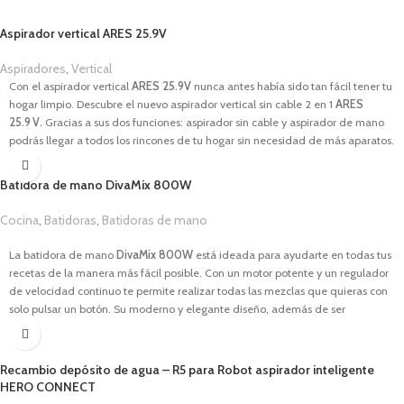
Aspirador vertical ARES 25.9V
Aspiradores
,
Vertical
Con el aspirador vertical
ARES 25.9V
nunca antes había sido tan fácil tener tu
hogar limpio. Descubre el nuevo aspirador vertical sin cable 2 en 1
ARES
25.9 V.
Gracias a sus dos funciones: aspirador sin cable y aspirador de mano
podrás llegar a todos los rincones de tu hogar sin necesidad de más aparatos.
Este aspirador es capaz de eliminar casi el 100% de los ácaros, polen y
gérmenes, garantizando un ambiente más limpio y saludable para ti y tu
Batidora de mano DivaMix 800W
familia.
Cocina
,
Batidoras
,
Batidoras de mano
CARACTERÍSTICAS
15,00
€
Potencia de
25.9V
. Digital Pro
.
La batidora de mano
DivaMix 800W
está ideada para ayudarte en todas tus
Aspirador sin cable 2 en 1.
recetas de la manera más fácil posible. Con un motor potente y un regulador
Capacidad del depósito de 600ml
.
de velocidad continuo te permite realizar todas las mezclas que quieras con
Tiempo de carga hasta 4 horas.
solo pulsar un botón. Su moderno y elegante diseño, además de ser
Cabezal rotativo 180º.
estéticamente bonito, es muy práctico.
Cepillo motorizado y mango ergonómico.
CARACTERÍSTICAS
3 velocidades ajustables.
Recambio depósito de agua – R5 para Robot aspirador inteligente
Filtro HEPA.
Potencia de
800W.
HERO CONNECT
Pantalla LED con indicador de velocidad y nivel de batería.
4 cuchillas de acero inoxidable.