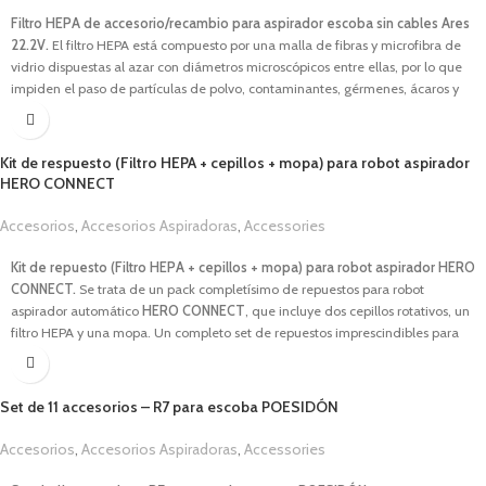
1,00
€
Filtro HEPA de accesorio/recambio para aspirador escoba sin cables Ares
22.2V.
El filtro HEPA está compuesto por una malla de fibras y microfibra de
vidrio dispuestas al azar con diámetros microscópicos entre ellas, por lo que
impiden el paso de partículas de polvo, contaminantes, gérmenes, ácaros y
polen. El filtro HEPA filtra el aire aspirado por la aspiradora y lo purifica al
mismo tiempo, por lo que reduce la presencia de alérgenos y partículas en el
hogar, permitiendo una mayor pureza del aire. Prolonga la vida útil de tu
Kit de respuesto (Filtro HEPA + cepillos + mopa) para robot aspirador
equipo con el
repuesto de filtro HEPA para aspirador Ares 22.2V
, el
HERO CONNECT
accesorio esencial para una limpieza completa y un aire más puro en tu
hogar.
Accesorios
,
Accesorios Aspiradoras
,
Accessories
1,00
€
Kit de repuesto (Filtro HEPA + cepillos + mopa) para robot aspirador HERO
CONNECT.
Se trata de un pack completísimo de repuestos para robot
aspirador automático
HERO CONNECT
, que incluye dos cepillos rotativos, un
filtro HEPA y una mopa. Un completo set de repuestos imprescindibles para
un mantenimiento en óptimas condiciones de esos mismos accesorios, así
como de nuestro robot aspirador inteligente
HERO CONNECT
. Ideal para
tenerlo a mano ante cualquier imprevisto. Se recomienda la sustitución de
Set de 11 accesorios – R7 para escoba POESIDÓN
accesorios (cada cierto tiempo y dependiendo del uso que se le dé al robot
aspirador) para prolongar la vida útil del robot y conseguir la máxima
Accesorios
,
Accesorios Aspiradoras
,
Accessories
eficiencia de limpieza y cuidado de tu hogar.
1,00
€