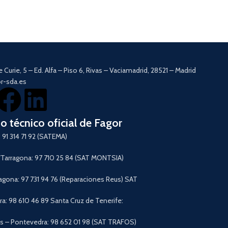
Pantalla táctil LCD d
6 accesorios incluid
Descargar Manual
e Curie, 5 – Ed. Alfa – Piso 6, Rivas – Vaciamadrid, 28521 – Madrid
r-sda.es
io técnico oficial de Fagor
 91 314 71 92 (SATEMA)
arragona: 97 710 25 84 (SAT MONTSIA)
agona: 97 731 94 76 (Reparaciones Reus) SAT
a: 98 610 46 89 Santa Cruz de Tenerife:
 – Pontevedra: 98 652 01 98 (SAT TRAFOS)