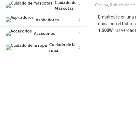
Cuidado de
Cocina
,
Robots de co
Mascotas
1
Embárcate en una a
Aspiradores
única con el Robot
1.500W
, un verdad
Accesorios
cocina diseñado par
Descubre un nuev
Cuidado de la
ropa
donde la velocidad,
simplicidad se fusi
dispositivo. Deja q
FamilyCook 1.50
trabajo mientras tú
momentos de relax
CARACTERÍSTICAS
Potencia de
1.500W
Vaso XXL con capac
Conexión WI-FI.
Aplicación para móvi
Más de 120 recetas p