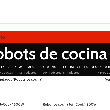
CTO
obots de cocina
CESSORIES
ASPIRADORES
COCINA
CUIDADO DE LA ROPA
FREIDO
Productos
12 Productos
59 Productos
6 Productos
14 Produc
uetados “Robots de cocina”
Ve
ilyCook 1.500W
Robot de cocina MiniCook 1.200W