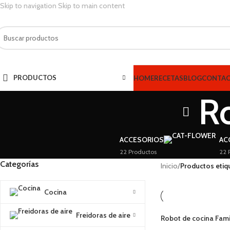
Skip to navigation
Skip to main content
PRODUCTOS
HOME
RECETAS
BLOG
CONTA
R
ACCESORIOS
AC
22 Productos
22 
Categorías
Inicio
/
Productos etiq
Cocina
Freidoras de aire
Robot de cocina Fam