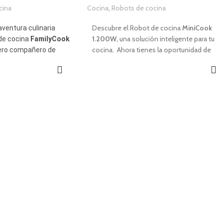
cina
Cocina
,
Robots de cocina
,00
€
1,00
€
Descubre el Robot de cocina
MiniCook
ventura culinaria
1.200W,
una solución inteligente para tu
 de cocina
FamilyCook
cocina. Ahora tienes la oportunidad de
ero compañero de
cocinar de forma rápida, cómoda y sencilla
a toda la familia.
Gracias a su diseño compacto, es ideal par
o mundo gastronómico
cualquier tipo de cocina, reduciendo
 la comodidad y la
espacio en otros electrodomésticos que
onan en un solo
podrás sustituir con tu
MiniCook 1.200W.
ue tu nuevo robot
0W
se encargue del
CARACTERÍSTICAS
 disfrutas de
Potencia de
1.200W
.
 en casa.
Vaso de
2,5L
.
Temperatura regulable 30ºC - 200ºC.
.
Conexión WI-FI y APP.
idad de
5L
.
Función turbo y reverso.
Vaso y accesorios lavables en lavavajillas.
l.
Diseño compacto y elegante.
reinstaladas.
Temporizador hasta 99 minutos.