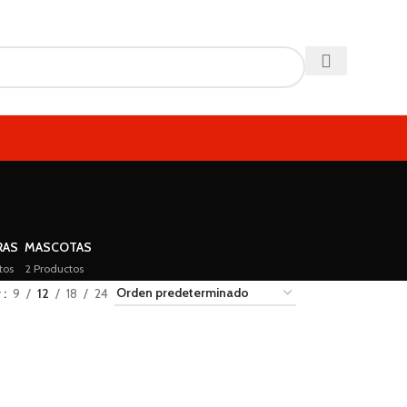
RAS
MASCOTAS
tos
2 Productos
r
9
12
18
24