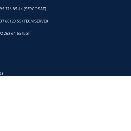
 95 726 85 44 (SERCOSAT)
+37 681 23 55 (TECNISERVEI)
92 262 64 65 (EGF)
es
e la ropa
de mascotas
os
FAGOR © 2025
Aviso legal
-
Condiciones Generales
-
Política de privac