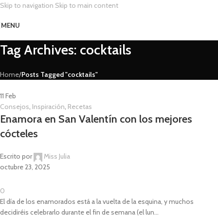
Skip to navigation
Skip to main content
MENU
Tag Archives: cocktails
Home
/
Posts Tagged "cocktails"
11
Feb
Consejos
,
Inspiración
,
Recetas
Enamora en San Valentín con los mejores
cócteles
Escrito por
Miss Julia
octubre 23, 2025
0
El día de los enamorados está a la vuelta de la esquina, y muchos
decidiréis celebrarlo durante el fin de semana (el lun...