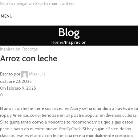
Skip to navigation
Skip to main content
MENU
Blog
Home
/
Inspiración
Inspiración
,
Recetas
Arroz con leche
Escrito por
Miss Julia
octubre 23, 2025
On febrero 9, 2025
0
El arroz con leche tiene sus raíces en Asia y se ha difundido a través de Eu
ropa y América, convirtiéndose en un postre popular en diversas culturas.
Si te gusta tanto como a nosotros te recomendamos que sigas estos
paso a paso en nuestro nuevo
FamilyCook
. Si hay algún clásico de los
clásicos ese es el arroz con leche, una receta mundialmente conocida