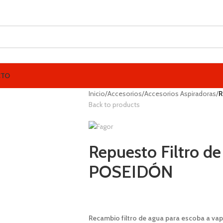
CTO
Inicio
/
Accesorios
/
Accesorios Aspiradoras
/
R
Back to products
Repuesto Filtro d
POSEIDÓN
1,00
€
Recambio filtro de agua para escoba a v