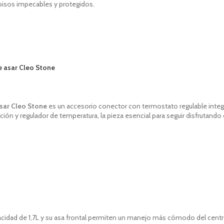
s pisos impecables y protegidos.
e asar Cleo Stone
asar Cleo
Stone
es un a
ccesorio
c
onector con termostato regulable integ
ación y regulador de temperatura, la pieza esencial para seguir disfrutand
cidad de 1,7L y su
a
sa frontal
permiten un manejo más cómodo del centr