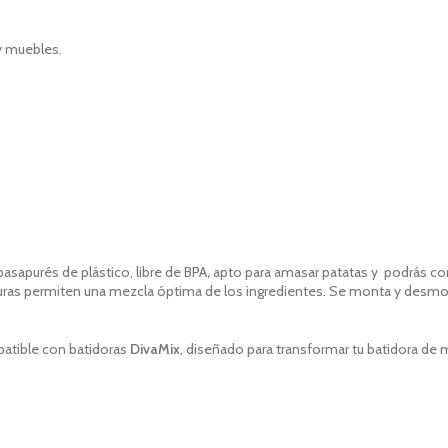
 y muebles.
pasapurés
de plástico, libre de BPA
,
apto para
amasar patatas y
podrás con
uras permiten una mezcla óptima de los ingredientes. Se monta y desmont
patible con batidoras
DivaMix
, diseñado para transformar tu batidora de 