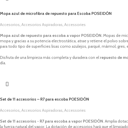
Mopa azul de microfibra de repuesto para Escoba POSEIDÓN
Accesorios
,
Accesorios Aspiradoras
,
Accessories
1,00
€
Mopa azul de repuesto para escoba a vapor POSEIDÓN.
Mopas de micr
mopa y gracias a su potencia electrostática, atrae y retiene el polvo s
para todo tipo de superficies lisas como azulejos, parqué, mármol, gres, e
Disfruta de una limpieza más completa y duradera con el
repuesto de mo
día.
Set de 11 accesorios – R7 para escoba POESIDÓN
Accesorios
,
Accesorios Aspiradoras
,
Accessories
1,00
€
Set de 11 accesorios - R7 para escoba a vapor
POESIDÓN
.
A
mplia dota
la fuerza natural del vapor.
La
dotación de accesorios hará que el limpiador