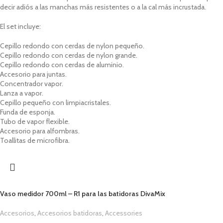
decir adiós a las manchas más resistentes o a la cal más incrustada.
El set incluye:
Cepillo redondo con cerdas de nylon
pequeño.
Cepillo redondo con cerdas de nylon
grande.
Cepillo redondo con cerdas de
aluminio.
Accesorio para juntas.
Concentrador vapor.
Lanza a vapor.
Cepillo pequeño con limpiacristales.
Funda de esponja.
Tubo de vapor flexible.
Accesorio para alfombras.
Toallitas de microfibra.
Vaso medidor 700ml – R1 para las batidoras DivaMix
Accesorios
,
Accesorios batidoras
,
Accessories
1,00
€