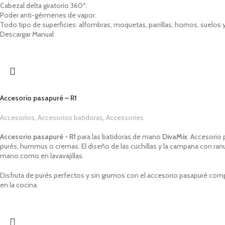
Cabezal delta giratorio 360º.
Poder anti-gérmenes de vapor.
Todo tipo de superficies: alfombras, moquetas, parrillas, hornos, suelos
Descargar Manual
Accesorio pasapuré – R1
Accesorios
,
Accesorios batidoras
,
Accessories
1,00
€
Accesorio pasapuré - R1
para las
b
atidoras de mano
DivaMix
. Accesorio
purés, hummus o cremas. El diseño de las cuchillas y la campana con ran
mano como en lavavajillas
.
Disfruta de purés perfectos y sin grumos con el accesorio pasapuré com
en la cocina.