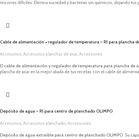
rincones difíciles. Elimina suciedad y bacterias sin químicos, dejando tu
Cable de alimentación + regulador de temperatura – R1 para plancha d
Accesorios
,
Accesorios planchas de asar
,
Accessories
1,00
€
El
cable de alimentación y regulador de temperatura para plancha de 
plancha de asar en la mejor aliada de tus recetas con el cable de aliment
Depósito de agua – R1 para centro de planchado OLIMPO
Accesorios
,
Accesorios planchado
,
Accessories
1,00
€
Depósito de agua
extraíble para
centro de planchado OLIMPO
. Su ca
pa