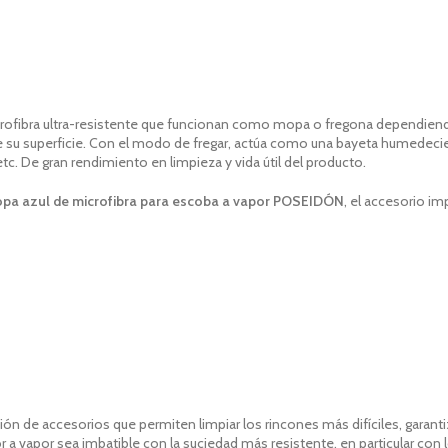
ofibra ultra-resistente que funcionan como mopa o fregona dependiend
obre su superficie. Con el modo de fregar, actúa como una bayeta humedec
tc. De gran rendimiento en limpieza y vida útil del producto.
pa azul de microfibra para escoba a vapor POSEIDÓN
, el accesorio i
ción de accesorios
que
permiten limpiar los rincones más difíciles, garant
 a vapor sea imbatible con la suciedad más resistente, en particular con 