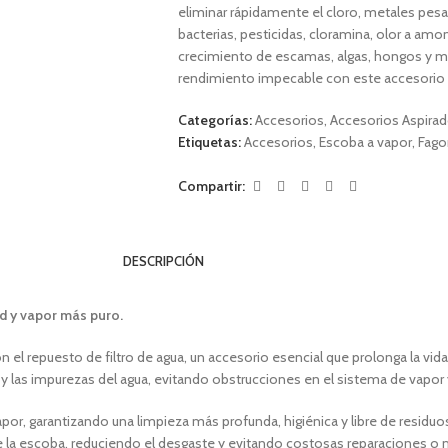
eliminar rápidamente el cloro, metales pes
bacterias, pesticidas, cloramina, olor a amo
crecimiento de escamas, algas, hongos y moh
rendimiento impecable con este accesorio 
Categorías:
Accesorios
,
Accesorios Aspirad
Etiquetas:
Accesorios
,
Escoba a vapor
,
Fago
Compartir:
DESCRIPCIÓN
d y vapor más puro.
 repuesto de filtro de agua, un accesorio esencial que prolonga la vida 
y las impurezas del agua, evitando obstrucciones en el sistema de vapor 
vapor, garantizando una limpieza más profunda, higiénica y libre de residuo
e la escoba, reduciendo el desgaste y evitando costosas reparaciones o