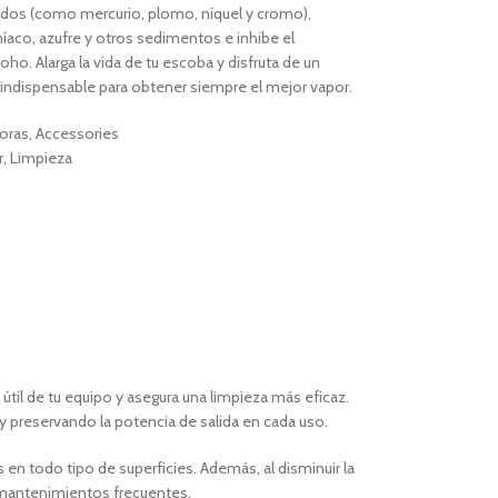
ados (como mercurio, plomo, níquel y cromo),
níaco, azufre y otros sedimentos e inhibe el
o. Alarga la vida de tu escoba y disfruta de un
indispensable para obtener siempre el mejor vapor.
oras
,
Accessories
r
,
Limpieza
útil de tu equipo y asegura una limpieza más eficaz.
y preservando la potencia de salida en cada uso.
s en todo tipo de superficies. Además, al disminuir la
 mantenimientos frecuentes.