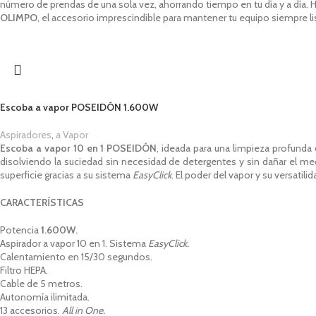
número de prendas de una sola vez, ahorrando tiempo en tu día y a día.
H
OLIMPO
, el accesorio imprescindible para mantener tu equipo siempre lis
Escoba a vapor POSEIDÓN 1.600W
Aspiradores
,
a Vapor
Escoba a vapor 10 en 1 POSEIDÓN
, ideada para una limpieza profunda 
disolviendo la suciedad sin necesidad de detergentes y sin dañar el m
superficie gracias a su sistema
EasyClick
. El poder del vapor y su versatil
CARACTERÍSTICAS
Potencia
1.600W.
Aspirador a vapor 10 en 1. Sistema
EasyClick.
Calentamiento en 15/30 segundos.
Filtro HEPA.
Cable de 5 metros.
Autonomía ilimitada.
13 accesorios.
All in One.