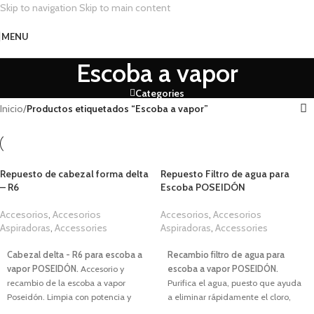
Skip to navigation
Skip to main content
MENU
Escoba a vapor
Categories
Inicio
/
Productos etiquetados “Escoba a vapor”
Repuesto de cabezal forma delta
Repuesto Filtro de agua para
– R6
Escoba POSEIDÓN
Accesorios
,
Accesorios
Accesorios
,
Accesorios
Aspiradoras
,
Accessories
Aspiradoras
,
Accessories
1,00
€
1,00
€
Cabezal delta - R6 para escoba a
Recambio filtro de agua para
vapor
POSEIDÓN.
Accesorio y
escoba a vapor POSEIDÓN.
recambio de la escoba a vapor
Purifica el agua, puesto que ayuda
Poseidón. L
impia con potencia y
a eliminar rápidamente el cloro,
precisión gracias a su diseño
metales pesados (como mercurio,