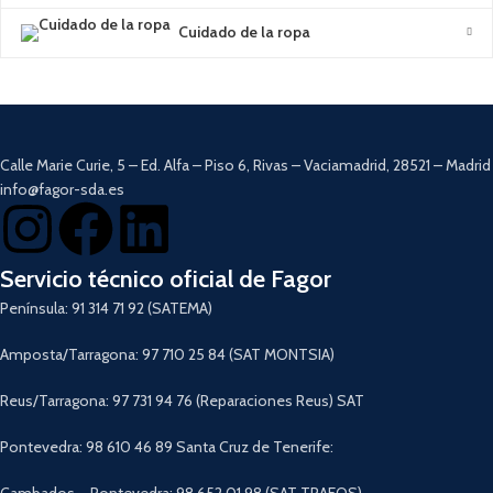
Cepillo redondo con cerdas
Cuidado de la ropa
de
aluminio.
Accesorio para juntas.
Concentrador vapor.
Lanza a vapor.
Cepillo pequeño con limpiacristales.
Funda de esponja.
Calle Marie Curie, 5 – Ed. Alfa – Piso 6, Rivas – Vaciamadrid, 28521 – Madrid
Tubo de vapor flexible.
Accesorio para alfombras.
info@fagor-sda.es
Toallitas de microfibra.
Servicio técnico oficial de Fagor
Península: 91 314 71 92 (SATEMA)
Amposta/Tarragona: 97 710 25 84 (SAT MONTSIA)
Reus/Tarragona: 97 731 94 76 (Reparaciones Reus) SAT
Pontevedra: 98 610 46 89 Santa Cruz de Tenerife:
Cambados – Pontevedra: 98 652 01 98 (SAT TRAFOS)