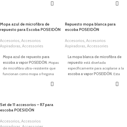
triangular que llega a esquinas y
plomo, níquel y cromo), bacterias,
rincones difíciles. Elimina suciedad
pesticidas, cloramina, olor a
y bacterias sin químicos, dejando
amoníaco, azufre y otros
tus pisos impecables y protegidos.
sedimentos e inhibe el crecimiento
Mopa azul de microfibra de
Repuesto mopa blanca para
de escamas, algas, hongos y moho.
repuesto para Escoba POSEIDÓN
escoba POSEIDÓN
Alarga la vida de tu escoba y
disfruta de un rendimiento
Accesorios
,
Accesorios
Accesorios
,
Accesorios
impecable con este accesorio
Aspiradoras
,
Accessories
Aspiradoras
,
Accessories
indispensable para obtener siempre
1,00
€
1,00
€
el mejor vapor.
Mopa azul de repuesto para
La mopa blanca de microfibra de
escoba a vapor POSEIDÓN.
Mopas
repuesto
está diseñada
de microfibra ultra-resistente que
específicamente para acoplarse a la
funcionan como mopa o fregona
escoba a vapor POSEIDÓN.
Esta
dependiendo de la función
mopa/bayeta de limpiacristales está
programada. En seco actúa como
fabricada con microfibra ultra-
mopa y gracias a su potencia
resistente, absorbe la suciedad del
electrostática, atrae y retiene el
cristal al humedecerla o
polvo sobre su superficie. Con el
humedeciendo el cristal,
Set de 11 accesorios – R7 para
modo de fregar, actúa como una
limpiándolo y dándole brillo. En
escoba POESIDÓN
bayeta humedeciendo el suelo y
seco actúa como mopa gracias a su
absorbiendo la suciedad.
potencia electrostática, atrayendo y
Accesorios
,
Accesorios
Adecuada para todo tipo de
eliminando el polvo de los cristales
Aspiradoras
,
Accessories