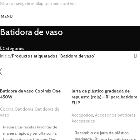
Skip to navigation
Skip to main content
MENU
Batidora de vaso
Categories
Inicio
/
Productos etiquetados “Batidora de vaso”
Batidora de vaso Coolmix One
Jarra de plástico graduada de
450W
repuesto (roja) – R1 para batidora
FLIP
Cocina
,
Batidoras
,
Batidoras de
vaso
Accesorios
,
Accesorios batidoras
,
39,99
€
Accessories
1,00
€
Prepara tus recetas favoritas de
Recambio de jarra de plástico
manera rápida y sencilla con la
graduada -R1
para las batidoras de
batidora de vaso
Coolmix One