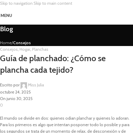
Skip to navigation
Skip to main content
MENU
Blog
Home
/
Consejos
Consejos
,
Hogar
,
Planchas
Guía de planchado: ¿Cómo se
plancha cada tejido?
Escrito por
Miss Julia
octubre 24, 2025
On junio 30, 2025
0
El mundo se divide en dos: quienes odian planchar y quienes lo adoran.
Para los primeros es algo que intentan posponer todo lo posible y para
los segundos se trata de un momento de relax, de desconexión y de