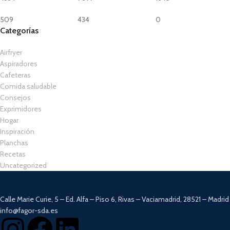
509
434
0
Categorías
Airfryer
Aspiradores
Cafeteras
Comida saludable
Consejos
Exprimidores
Hogar
Inspiración
Planchas
Recetas
Uncategorized
Calle Marie Curie, 5 – Ed. Alfa – Piso 6, Rivas – Vaciamadrid, 28521 – Madrid
info@fagor-sda.es