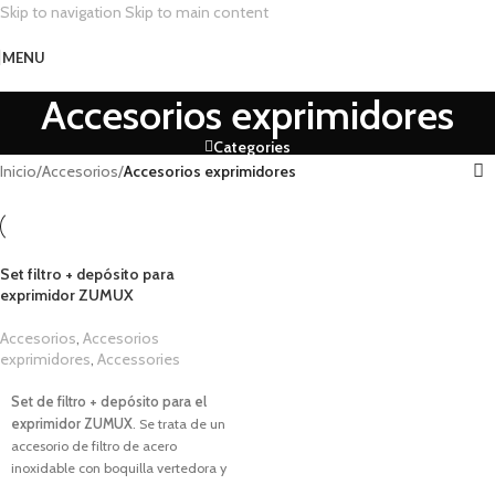
Skip to navigation
Skip to main content
MENU
Accesorios exprimidores
Categories
Inicio
/
Accesorios
/
Accesorios exprimidores
Set filtro + depósito para
exprimidor ZUMUX
Accesorios
,
Accesorios
exprimidores
,
Accessories
1,00
€
Set de f
iltro + depósito para el
exprimidor ZUMUX
. Se trata de un
accesorio
de filtro de acero
inoxidable con boquilla vertedora y
depósito para recoger la pulpa de