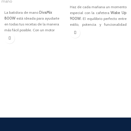
mano
1,00
€
15,00
€
Haz de cada mañana un momento
La batidora de mano
DivaMix
especial con la cafetera
Wake Up
800W
está ideada para ayudarte
900W.
El equilibrio perfecto entre
en todas tus recetas de la manera
estilo, potencia y funcionalidad
más fácil posible. Con un motor
para disfrutar de un café recién
potente y un regulador de
hecho siempre que lo desees.
velocidad continuo te permite
CARACTERÍSTICAS
realizar todas las mezclas que
quieras con solo pulsar un botón.
Potencia de
900W
.
Su moderno y elegante diseño,
Capacidad de 1,5L (12 tazas).
además de ser estéticamente
Apagado automático después de
bonito, es muy práctico.
40 min.
Jarra de cristal.
CARACTERÍSTICAS
Cafetera programable
Potencia de
800W.
Iluminación LED.
4 cuchillas de acero inoxidable.
Descargar Manual
Motor
DigitalPro.
Regulador de velocidad continuo.
Fácil de montar. Sistema
EasyClick.
Campana anti-salpicaduras.
Vaso de 700ml.
Totalmente desmontable y apta