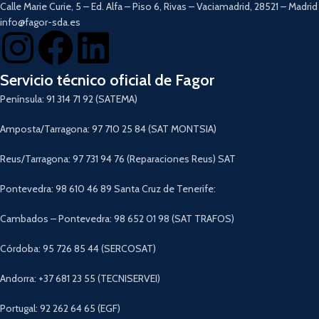
Calle Marie Curie, 5 – Ed. Alfa – Piso 6, Rivas – Vaciamadrid, 28521 – Madrid
para lavavajillas.
info@fagor-sda.es
Descargar Manual
Servicio técnico oficial de Fagor
Península: 91 314 71 92 (SATEMA)
Amposta/Tarragona: 97 710 25 84 (SAT MONTSIA)
Reus/Tarragona: 97 731 94 76 (Reparaciones Reus) SAT
Pontevedra: 98 610 46 89 Santa Cruz de Tenerife:
Cambados – Pontevedra: 98 652 01 98 (SAT TRAFOS)
Córdoba: 95 726 85 44 (SERCOSAT)
Andorra: +37 681 23 55 (TECNISERVEI)
Portugal: 92 262 64 65 (EGF)