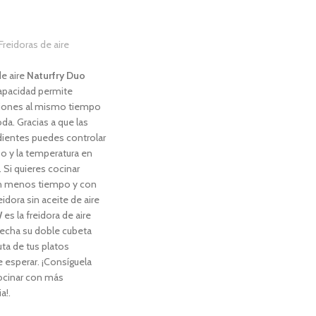
Freidoras de aire
de aire
Naturfry Duo
capacidad permite
ciones al mismo tiempo
da. Gracias a que las
ientes puedes controlar
o y la temperatura en
Si quieres cocinar
en menos tiempo y con
idora sin aceite de aire
W
es la freidora de aire
ovecha su doble cubeta
ta de tus platos
e esperar. ¡Consíguela
ocinar con más
a!.