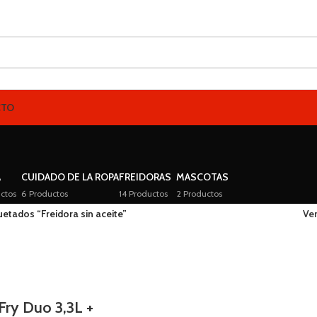
CTO
A
CUIDADO DE LA ROPA
FREIDORAS
MASCOTAS
ctos
6 Productos
14 Productos
2 Productos
etados “Freidora sin aceite”
Ve
Fry Duo 3,3L +