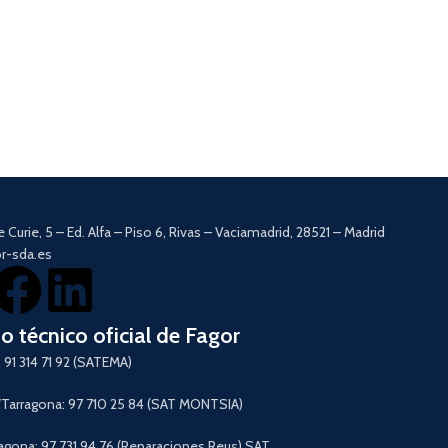
e Curie, 5 – Ed. Alfa – Piso 6, Rivas – Vaciamadrid, 28521 – Madrid
r-sda.es
io técnico oficial de Fagor
 91 314 71 92 (SATEMA)
arragona: 97 710 25 84 (SAT MONTSIA)
agona: 97 731 94 76 (Reparaciones Reus) SAT