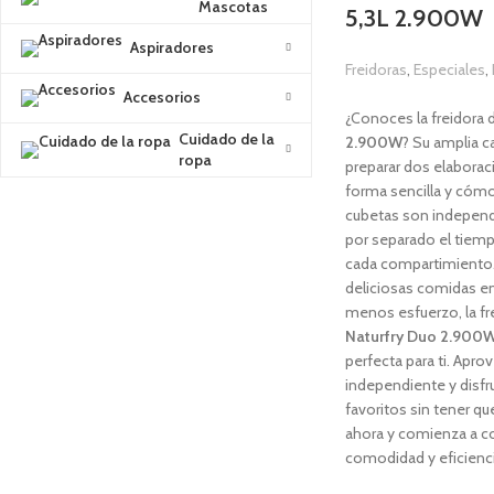
Mascotas
5,3L 2.900W
Aspiradores
Freidoras
,
Especiales
,
1,00
€
Accesorios
¿Conoces la freidora 
Cuidado de la
2.900W
? Su amplia 
ropa
preparar dos elabora
forma sencilla y cómo
cubetas son independ
por separado el tiemp
cada compartimiento. 
deliciosas comidas 
menos esfuerzo, la fre
Naturfry Duo
2.900
perfecta para ti. Apr
independiente y disfru
favoritos sin tener qu
ahora y comienza a c
comodidad y eficienci