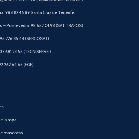
a: 98 610 46 89 Santa Cruz de Tenerife:
 – Pontevedra: 98 652 01 98 (SAT TRAFOS)
 95 726 85 44 (SERCOSAT)
+37 681 23 55 (TECNISERVEI)
92 262 64 65 (EGF)
es
e la ropa
de mascotas