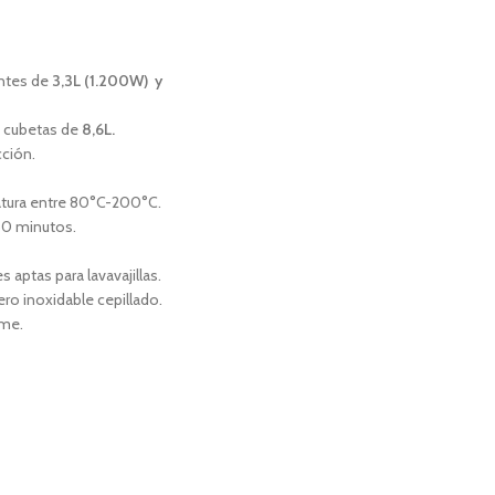
ntes de
3,3L (1.200W) y
s cubetas de
8,6L.
ción.
tura entre 80°C-200°C.
60 minutos.
aptas para lavavajillas.
ro inoxidable cepillado.
rme.