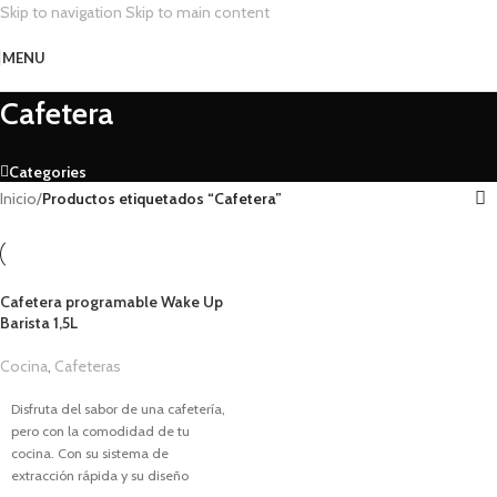
Skip to navigation
Skip to main content
MENU
Cafetera
Categories
Inicio
/
Productos etiquetados “Cafetera”
Cafetera programable Wake Up
Barista 1,5L
Cocina
,
Cafeteras
1,00
€
Disfruta del sabor de una cafetería,
pero con la comodidad de tu
cocina. Con su sistema de
extracción rápida y su diseño