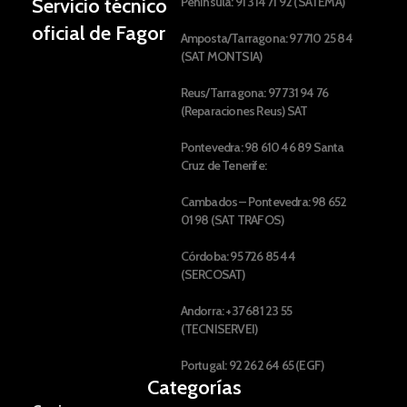
Servicio técnico
Península: 91 314 71 92 (SATEMA)
oficial de Fagor
Amposta/Tarragona: 97 710 25 84
(SAT MONTSIA)
Reus/Tarragona: 97 731 94 76
(Reparaciones Reus) SAT
Pontevedra: 98 610 46 89 Santa
Cruz de Tenerife:
Cambados – Pontevedra: 98 652
01 98 (SAT TRAFOS)
Córdoba: 95 726 85 44
(SERCOSAT)
Andorra: +37 681 23 55
(TECNISERVEI)
Portugal: 92 262 64 65 (EGF)
Categorías