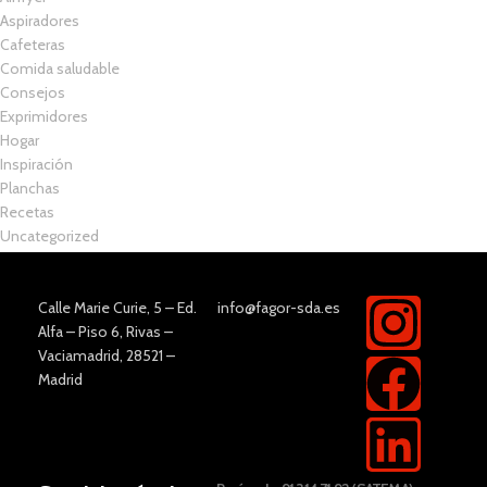
Aspiradores
Cafeteras
Comida saludable
Consejos
Exprimidores
Hogar
Inspiración
Planchas
Recetas
Uncategorized
Calle Marie Curie, 5 – Ed.
info@fagor-sda.es
Alfa – Piso 6, Rivas –
Vaciamadrid, 28521 –
Madrid