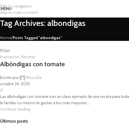
Skip to navigation
MENU
Skip to main content
Tag Archives: albondigas
Home
/
Posts Tagged "albondigas"
10
Jun
Inspiración
,
Recetas
Albóndigas con tomate
Escrito por
Miss Julia
octubre 24, 2025
0
Las albóndigas con tomate son un claro ejemplo de una receta para toda
la familia. Lo mismo le gustan a los más mayores ...
Continue reading
Últimos posts