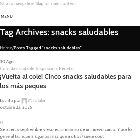
Skip to navigation
Skip to main content
MENU
Tag Archives: snacks saludables
Home
/
Posts Tagged "snacks saludables"
30
Ago
Comida saludable
,
Inspiración
,
Recetas
¡Vuelta al cole! Cinco snacks saludables para
los más peques
Escrito por
Miss Julia
octubre 23, 2025
0
Se acerca septiembre y eso es sinónimo de un nuevo curso. Y por lo
general (aunque a algunos más que a otros) suele cost...