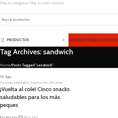
Skip to navigation
Skip to main content
PRODUCTOS
HOME
RECETAS
BLOG
CONTA
Tag Archives: sandwich
Home
/
Posts Tagged "sandwich"
30
Ago
Comida saludable
,
Inspiración
,
Recetas
¡Vuelta al cole! Cinco snacks
saludables para los más
peques
Escrito por
Miss Julia