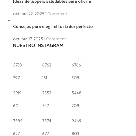
Ideas de tuppers saludables para oficina
octubre 22, 2025
1 Comment
Consejos para elegir el tostador perfecto
octubre 17, 2025
1 Comment
NUESTRO INSTAGRAM
5733
6762
6766
797
151
309
5919
2552
5448
60
747
209
7585
7574
9469
627
677
803