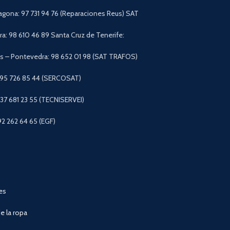
agona: 97 731 94 76 (Reparaciones Reus) SAT
a: 98 610 46 89 Santa Cruz de Tenerife:
 – Pontevedra: 98 652 01 98 (SAT TRAFOS)
 95 726 85 44 (SERCOSAT)
+37 681 23 55 (TECNISERVEI)
92 262 64 65 (EGF)
es
e la ropa