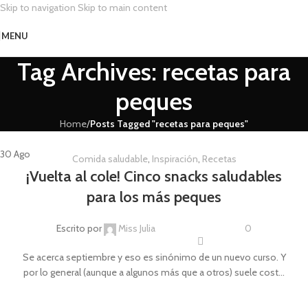
Skip to navigation
Skip to main content
MENU
Tag Archives: recetas para
peques
Home
/
Posts Tagged "recetas para peques"
30
Ago
Comida saludable
,
Inspiración
,
Recetas
¡Vuelta al cole! Cinco snacks saludables
para los más peques
Escrito por
Miss Julia
0
Se acerca septiembre y eso es sinónimo de un nuevo curso. Y
por lo general (aunque a algunos más que a otros) suele cost...
CONTINUE READING