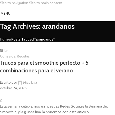
Skip to navigation
Skip to main content
MENU
Tag Archives: arandanos
Home
/
Posts Tagged "arandanos"
18
Jun
Consejos
,
Recetas
Trucos para el smoothie perfecto + 5
combinaciones para el verano
Escrito por
Miss Julia
octubre 24, 2025
0
Esta semana celebramos en nuestras Redes Sociales la Semana del
Smoothie, y la guinda final la ponemos con este artículo...