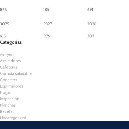
865
185
691
3075
9327
2026
165
976
307
Categorías
Airfryer
Aspiradores
Cafeteras
Comida saludable
Consejos
Exprimidores
Hogar
Inspiración
Planchas
Recetas
Uncategorized