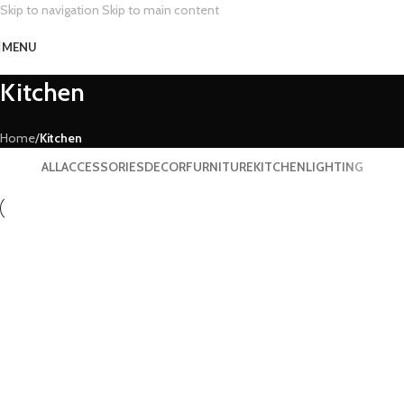
Skip to navigation
Skip to main content
MENU
Kitchen
Home
/
Kitchen
ALL
ACCESSORIES
DECOR
FURNITURE
KITCHEN
LIGHTING
Kitchen
Suspendisse quam at vestibulum
Kitchen
Leo uteu ullamcorper