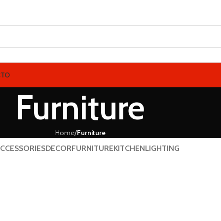
CTO
Furniture
Home
/
Furniture
CCESSORIES
DECOR
FURNITURE
KITCHEN
LIGHTING
niture