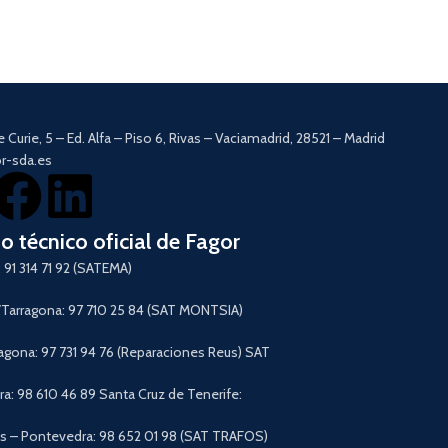
e Curie, 5 – Ed. Alfa – Piso 6, Rivas – Vaciamadrid, 28521 – Madrid
r-sda.es
io técnico oficial de Fagor
 91 314 71 92 (SATEMA)
arragona: 97 710 25 84 (SAT MONTSIA)
agona: 97 731 94 76 (Reparaciones Reus) SAT
a: 98 610 46 89 Santa Cruz de Tenerife:
 – Pontevedra: 98 652 01 98 (SAT TRAFOS)