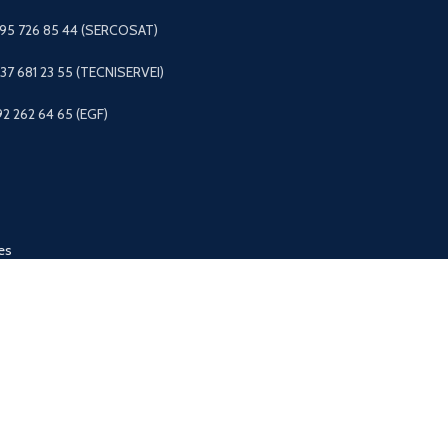
 95 726 85 44 (SERCOSAT)
+37 681 23 55 (TECNISERVEI)
92 262 64 65 (EGF)
es
e la ropa
de mascotas
os
FAGOR © 2025
Aviso legal
-
Condiciones Generales
-
Política de privac