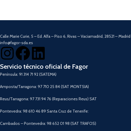
Potencia de
25.9V
. Digital Pro
.
función turbo.
Aspirador sin cable 2 en 1.
Fácil montaje con el sistema
Easy-
Capacidad del depósito de
Click.
600ml
.
Protector térmico.
Tiempo de carga hasta 4 horas.
Fabricada en acero inoxidable.
Cabezal rotativo 180º.
Vaso medidor de 700ml.
Cepillo motorizado y mango
Calle Marie Curie, 5 – Ed. Alfa – Piso 6, Rivas – Vaciamadrid, 28521 – Madrid
Totalmente desmontable y apta
ergonómico.
info@fagor-sda.es
para lavavajillas.
3 velocidades ajustables.
Descargar Manual
Filtro HEPA.
Pantalla LED con indicador de
velocidad y nivel de batería.
Servicio técnico oficial de Fagor
Autonomía hasta 45 minutos.
Península: 91 314 71 92 (SATEMA)
Eternal Battery.
4 accesorios.
All in One.
Amposta/Tarragona: 97 710 25 84 (SAT MONTSIA)
Aspiración ciclónica.
Lithium
Technology
.
Reus/Tarragona: 97 731 94 76 (Reparaciones Reus) SAT
Descargar Manual
Pontevedra: 98 610 46 89 Santa Cruz de Tenerife:
Cambados – Pontevedra: 98 652 01 98 (SAT TRAFOS)