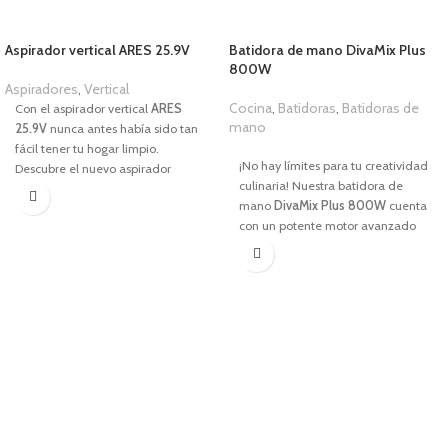
Aspirador vertical ARES 25.9V
Batidora de mano DivaMix Plus
800W
Aspiradores
,
Vertical
Cocina
,
Batidoras
,
Batidoras de
Con el aspirador vertical
ARES
mano
25.9V
nunca antes había sido tan
1,00
€
fácil tener tu hogar limpio.
¡No hay límites para tu creatividad
Descubre el nuevo aspirador
culinaria! Nuestra batidora de
vertical sin cable 2 en 1
ARES
mano
DivaMix Plus 800W
cuenta
25.9 V.
Gracias a sus dos funciones:
con un potente motor avanzado
aspirador sin cable y aspirador de
que te brinda un rendimiento
mano podrás llegar a todos los
excepcional y resultados óptimos
rincones de tu hogar sin necesidad
en todas tus preparaciones. Una
de más aparatos. Este aspirador es
de las características destacadas
capaz de eliminar casi el 100% de
de esta batidora es su durabilidad
los ácaros, polen y gérmenes,
y resistencia. Tu aliada en la cocina
garantizando un ambiente más
en cada rutina.
limpio y saludable para ti y tu
familia.
CARACTERÍSTICAS
CARACTERÍSTICAS
Potencia
de
800W.
Regulador de velocidad continuo +