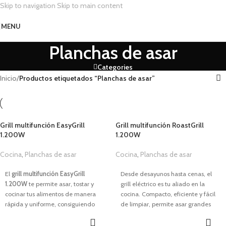
Skip to navigation
Skip to main content
MENU
Planchas de asar
Categories
Inicio
/
Productos etiquetados “Planchas de asar”
Grill multifunción EasyGrill
Grill multifunción RoastGrill
1.200W
1.200W
Cocina
,
Planchas de asar
Cocina
,
Planchas de asar
29,99
€
44,99
€
El
grill multifunción EasyGrill
Desde desayunos hasta cenas, el
1.200W
te permite asar, tostar y
grill eléctrico es tu aliado en la
cocinar tus alimentos de manera
cocina. Compacto, eficiente y fácil
rápida y uniforme, consiguiendo
de limpiar, permite asar grandes
resultados sabrosos y profesionales
cantidades sin complicaciones.
en casa. Prepara platos con menos
Comida rápida, deliciosa y sin