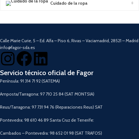
Cuidado de la ropa
inoxidable.
Zona exterior
CoolTouch
.
Almacenamiento de cable y base
antideslizante.
Bandeja recoge grasas extraíble y
lavable.
Calle Marie Curie, 5 – Ed. Alfa – Piso 6, Rivas – Vaciamadrid, 28521 – Madrid
Longitud del cable 80 cm.
Descargar Manual
info@fagor-sda.es
Servicio técnico oficial de Fagor
Península: 91 314 71 92 (SATEMA)
Amposta/Tarragona: 97 710 25 84 (SAT MONTSIA)
Reus/Tarragona: 97 731 94 76 (Reparaciones Reus) SAT
Pontevedra: 98 610 46 89 Santa Cruz de Tenerife:
Cambados – Pontevedra: 98 652 01 98 (SAT TRAFOS)